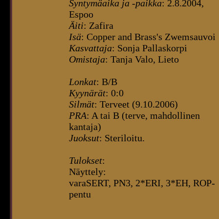
Syntymäaika ja -paikka
: 2.8.2004,
Espoo
Äiti
: Zafira
Isä
: Copper and Brass's Zwemsauvoi
Kasvattaja
: Sonja Pallaskorpi
Omistaja
: Tanja Valo, Lieto
Lonkat
: B/B
Kyynärät
: 0:0
Silmät
: Terveet (9.10.2006)
PRA
: A tai B (terve, mahdollinen
kantaja)
Juoksut
: Steriloitu.
Tulokset
:
Näyttely:
varaSERT, PN3, 2*ERI, 3*EH, ROP-
pentu