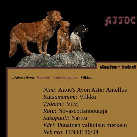
.:. Aitoc's Avon -
Kasvatit
-
Kukkaispentue
- Vilkku .:.
Nimi
: Aitoc's Avon Aster Amellus
Kutsumanimi
: Vilkku
Työnimi
: Viivi
Rotu
: Novascotiannoutaja
Sukupuoli
: Narttu
Väri
: Punainen valkoisin merkein
Rek.nro
: FIN38186/04