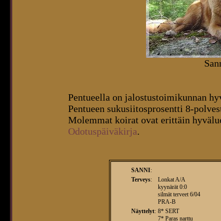
San
Pentueella on jalostustoimikunnan hy
Pentueen sukusiitosprosentti 8-polves
Molemmat koirat ovat erittäin hyväluo
Odotuspäiväkirja
.
SANNI
:
Terveys
:
Lonkat A/A
kyynärät 0:0
silmät terveet 6/04
PRA-B
Näyttelyt
:
8* SERT
7* Paras narttu