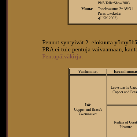
PN5 TollerShow2003
Muuta
:
Tottelevaisuus 2* AVO1
Paras tokokoira
-(LKK 2003)
Pennut syntyivät 2. elokuuta yömyöhäl
PRA ei tule pentuja vaivaamaan, kantaj
Pentupäiväkirja.
Vanhemmat
Isovanhemma
Lauvstuas Is Caac
Copper and Bras
Isä
:
Copper and Brass's
Zwemsauvoi
Redina of Great
Pleasure