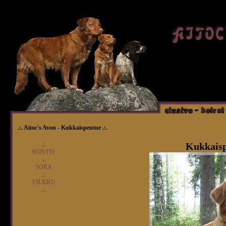
.:. Aitoc's Avon - Kukkaispentue .:.
.:.
Kukkaisp
RONTTI
.:.
SORA
.:.
VILKKU
.:.