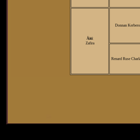
Donnan Kerbero
Äiti
:
Zafira
Renard Ruse Charl