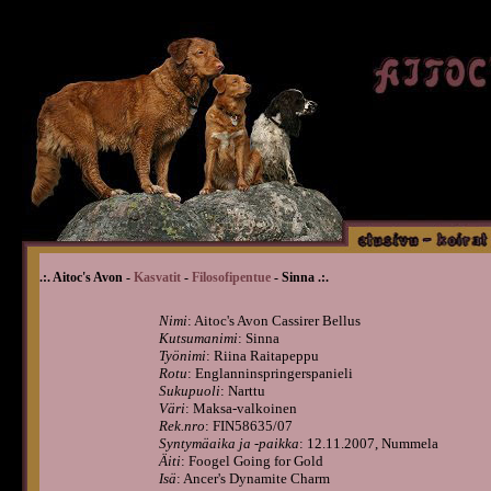
.:. Aitoc's Avon -
Kasvatit
-
Filosofipentue
- Sinna .:.
Nimi
: Aitoc's Avon Cassirer Bellus
Kutsumanimi
: Sinna
Työnimi
: Riina Raitapeppu
Rotu
: Englanninspringerspanieli
Sukupuoli
: Narttu
Väri
: Maksa-valkoinen
Rek.nro
: FIN58635/07
Syntymäaika ja -paikka
: 12.11.2007, Nummela
Äiti
: Foogel Going for Gold
Isä
: Ancer's Dynamite Charm