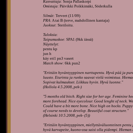
Kasvattaja
: Sonja Pallaskorpi
Omistaja
: Päivikki Poikkimäki, Söderkulla
Silmät
: Terveet (11/09)
PRA
: A tai B (terve, mahdollinen kantaja)
Juoksut
: Steriloitu.
Tuloksia
:
Taipumuskoe
: SPA1 (9kk iässä)
Näyttelyt
:
pentu kp
jun h
käy eri1 pn3 vasert
Match show
: 6kk pun2
"Erittäin hyväntyyppinen narttupentu. Hyvä pää ja pur
luusto. Eturinta ja runko saavat vielä voimistua. Hieman
Sopivat kulmaukset. Liikkuu hyvin. Hyvä luonne."
(Hollola 4.5.2008, pek-)
"5 months old bitch. Right size for her age. Feminine he
more forehead. Nice eyecolour. Good lenght of neck. Wel
Could have a bit more bone. Nice high on hocks. Puppy
of course needs to develop. Beautiful coat structure."
(Helsinki 10.5.2008, pek- (5))
"Erittäin hyväntyyppinen, miellyttäväluonteinen pentu 
hyvä karvapeite, kuono-osa saisi olla pidempi. Hieman l