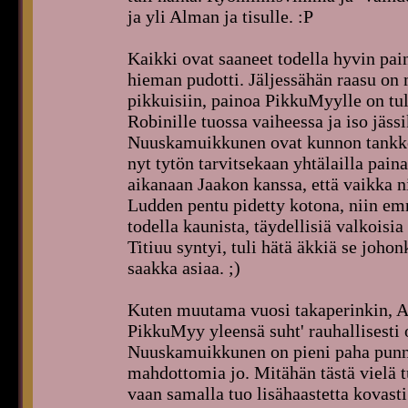
ja yli Alman ja tisulle. :P
Kaikki ovat saaneet todella hyvin pa
hieman pudotti. Jäljessähän raasu on 
pikkuisiin, painoa PikkuMyylle on tu
Robinille tuossa vaiheessa ja iso jäss
Nuuskamuikkunen ovat kunnon tankkeja
nyt tytön tarvitsekaan yhtälailla pain
aikanaan Jaakon kanssa, että vaikka n
Ludden pentu pidetty kotona, niin emm
todella kaunista, täydellisiä valkois
Titiuu syntyi, tuli hätä äkkiä se johon
saakka asiaa. ;)
Kuten muutama vuosi takaperinkin, A
PikkuMyy yleensä suht' rauhallisesti 
Nuuskamuikkunen on pieni paha punni
mahdottomia jo. Mitähän tästä vielä t
vaan samalla tuo lisähaastetta kovast