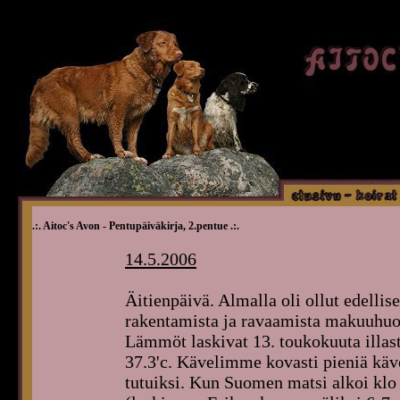
.:. Aitoc's Avon - Pentupäiväkirja, 2.pentue .:.
14.5.2006
Äitienpäivä. Almalla oli ollut edellis
rakentamista ja ravaamista makuuhuone
Lämmöt laskivat 13. toukokuuta illast
37.3'c. Kävelimme kovasti pieniä käve
tutuiksi. Kun Suomen matsi alkoi klo