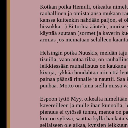
Kotkan poika Hemuli, oikealta nimelt
rauhallinen ja omistajansa mukaan ra
kanssa kuitenkin nähdään paljon, ei 
hissukka. :) Ei turhia ääntele, muris
käyttää suutaan (sormet ja kaverin kuo
armias jos meinataan selälleen kääntä
Helsingin poika Nuuskis, meidän tajut
tisuilla, vaan antaa tilaa, on rauhall
leikkiessään rauhallisuus on kaukana 
kivoja, tykkää huudahtaa niin että len
painaa päänsä rinnalle ja nauttii. Saa
puuhaa. Motto on 'aina siellä missä v
Espoon tyttö Myy, oikealta nimeltää
kavereilleen ja mulle ihan kunnolla, l
pienuus ei tytössä tunnu, menoa on pa
kun on sylissä, saattaa kyllä haukata v
sellaiseen ole aikaa, kynsien leikkuun