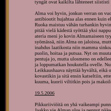
tyngät ovat kaikilta lähteneet siististi
Alma voi hyvin, jonkun verran on vuoto
antibiootit hujahtaa alas ennen kuin 
Ruoka maistuu vähän turhankin hyvin t
pitää vielä kädestä syöttää yksi napp
ateria meni jo kovin Almamaiseen tyyl
syömässä, niin Alma on jaloissa, mutt
inahdus laatikosta niin mamma sinkoaa
puolin, hoitaa ja putsaa. Nyt on muu
pentuja jo, mutta ulosmeno on edellee
ja loppumatkan houkutella ovelle. Nur
Leikkaushaava näyttää hyvältä, eikä o
kovastikin ja sitä ensin katseltiin, ett
kuuma, kuorii viltitkin pois ja mako
19.5.2006
Pikkuriiviöitä on yhä vaikeampi punni
Jaakko vie Alman ulos ja pennut pääsev