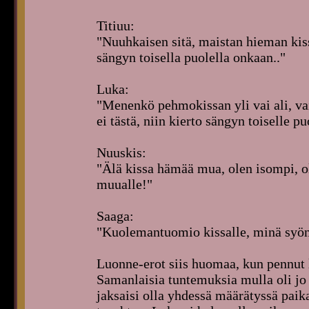
Titiuu:
"Nuuhkaisen sitä, maistan hieman kiss
sängyn toisella puolella onkaan.."
Luka:
"Menenkö pehmokissan yli vai ali, vai 
ei tästä, niin kierto sängyn toiselle pu
Nuuskis:
"Älä kissa hämää mua, olen isompi, o
muualle!"
Saaga:
"Kuolemantuomio kissalle, minä syön
Luonne-erot siis huomaa, kun pennut 
Samanlaisia tuntemuksia mulla oli jo e
jaksaisi olla yhdessä määrätyssä paika