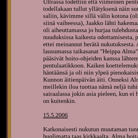
Ultrassa todettiin että viimeinen pent
todellakaan tullut yllätyksenä näin s
saliin, kävimme sillä välin kotona (ol
siinä vaiheessa), Jaakko lähti hakemaa
oli aiheuttamassa jo hurjaa tulehdust
nuuduksissa kaikesta odottamisesta, p
ettei meinannut herätä nukutuksesta. A
lausumassa taikasanat "Heippa Alma".
pääsivät hoito-ohjeiden kanssa lähtem
pentulaatikkoon. Kaiken koettelemuks
häntäänsä ja oli niin ylpeä pienokaisis
Kunnon äitienpäivän äiti. Onneksi Alm
meillekin iloa tuottaa nämä neljä tuh
sairaalassa jokin asia pieleen, kun ei 
on kuitenkin.
15.5.2006
Katkonaisesti nukutun muutaman tunni
huolimatta taas kirkkaalta. Alma hoit