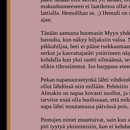
makuuhuoneeseen ei laatikossa ollut e
lattialla. Hemulihan se. ;) Hemuli on
ajan.
Tänään aamusta huomasin Myyn yhden
hassulta, kun näkyy hiljaksiin valoa.
pikkuhiljaa, heti ei pääse tsekkaamaan
serkut ja kasvattajatäti ystävineen nä
kohdalla kun yksi raotti silmäänsä, se
olikin tihrusimmut. Iso harppaus etee
Pekan napanuorantynkä lähti vihdoinki
ollut lähdössä niin millään. Pehmitin
Almakin on napaa kovasti nuollut, ja 
tarvitse enää olla huolissaan, että mik
napa lähti muutamassa päivässä pois,
Pentujen nimet muuttuivat, sain kun sa
piti tyytyä yksinimisiin, kun ei kehd