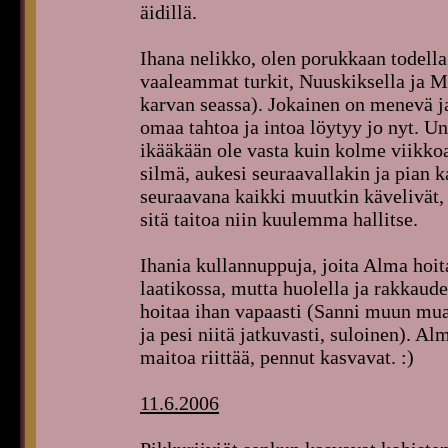
äidillä.
Ihana nelikko, olen porukkaan todella
vaaleammat turkit, Nuuskiksella ja 
karvan seassa). Jokainen on menevä ja 
omaa tahtoa ja intoa löytyy jo nyt. Uni
ikääkään ole vasta kuin kolme viikkoa
silmä, aukesi seuraavallakin ja pian k
seuraavana kaikki muutkin kävelivät, 
sitä taitoa niin kuulemma hallitse.
Ihania kullannuppuja, joita Alma hoit
laatikossa, mutta huolella ja rakkaude
hoitaa ihan vapaasti (Sanni muun mua
ja pesi niitä jatkuvasti, suloinen). A
maitoa riittää, pennut kasvavat. :)
11.6.2006