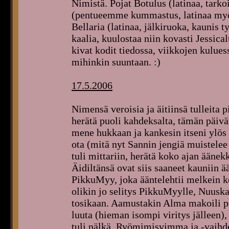
Nimistä. Pojat Botulus (latinaa, tark
(pentueemme kummastus, latinaa myös
Bellaria (latinaa, jälkiruoka, kaunis t
kaalia, kuulostaa niin kovasti Jessical
kivat kodit tiedossa, viikkojen kulues
mihinkin suuntaan. :)
17.5.2006
Nimensä veroisia ja äitiinsä tulleita 
herätä puoli kahdeksalta, tämän päivän
mene hukkaan ja kankesin itseni ylös 
ota (mitä nyt Sannin jengiä muistelee
tuli mittariin, herätä koko ajan ääne
Äidiltänsä ovat siis saaneet kauniin ä
PikkuMyy, joka ääntelehtii melkein ko
olikin jo selitys PikkuMyylle, Nuuska
tosikaan. Aamustakin Alma makoili pe
luuta (hieman isompi viritys jälleen),
tuli nälkä. Ryömimisvimma ja -vaihde 