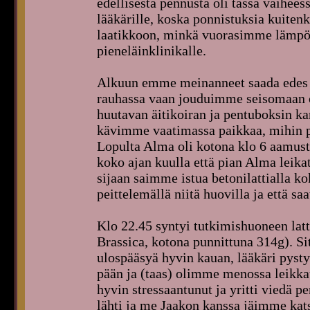
edellisestä pennusta oli tässä vaihee
lääkärille, koska ponnistuksia kuitenk
laatikkoon, minkä vuorasimme lämpöpu
pieneläinklinikalle.
Alkuun emme meinanneet saada edes p
rauhassa vaan jouduimme seisomaan 
huutavan äitikoiran ja pentuboksin ka
kävimme vaatimassa paikkaa, mihin pää
Lopulta Alma oli kotona klo 6 aamus
koko ajan kuulla että pian Alma leika
sijaan saimme istua betonilattialla k
peittelemällä niitä huovilla ja että s
Klo 22.45 syntyi tutkimishuoneen latt
Brassica, kotona punnittuna 314g). Sit
ulospääsyä hyvin kauan, lääkäri pyst
pään ja (taas) olimme menossa leikkau
hyvin stressaantunut ja yritti viedä p
lähti ja me Jaakon kanssa jäimme katse