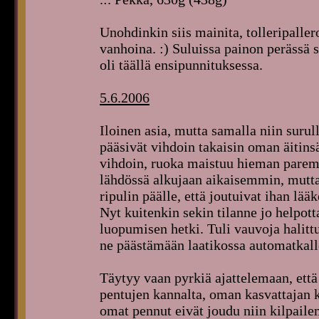
Unohdinkin siis mainita, tolleripaller
vanhoina. :) Suluissa painon perässä s
oli täällä ensipunnituksessa.
5.6.2006
Iloinen asia, mutta samalla niin suru
pääsivät vihdoin takaisin oman äitins
vihdoin, ruoka maistuu hieman paremmi
lähdössä alkujaan aikaisemmin, mutta 
ripulin päälle, että joutuivat ihan lääk
Nyt kuitenkin sekin tilanne jo helpott
luopumisen hetki. Tuli vauvoja halitt
ne päästämään laatikossa automatkall
Täytyy vaan pyrkiä ajattelemaan, että
pentujen kannalta, oman kasvattajan ka
omat pennut eivät joudu niin kilpaile