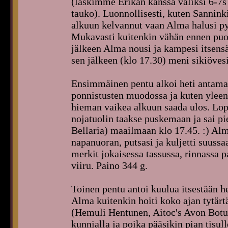
(laskimme Erikan kanssa väliksi 6-7s
tauko). Luonnollisesti, kuten Sannink
alkuun kelvannut vaan Alma halusi py
Mukavasti kuitenkin vähän ennen puoli
jälkeen Alma nousi ja kampesi itsens
sen jälkeen (klo 17.30) meni sikiövesi
Ensimmäinen pentu alkoi heti antamaa
ponnistusten muodossa ja kuten ylee
hieman vaikea alkuun saada ulos. Lopu
nojatuolin taakse puskemaan ja sai pi
Bellaria) maailmaan klo 17.45. :) Alma
napanuoran, putsasi ja kuljetti suussa
merkit jokaisessa tassussa, rinnassa p
viiru. Paino 344 g.
Toinen pentu antoi kuulua itsestään h
Alma kuitenkin hoiti koko ajan tytärtä
(Hemuli Hentunen, Aitoc's Avon Botul
kunnialla ja poika pääsikin pian tisu