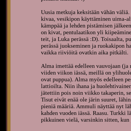
Uusia metkuja keksitään vähän väliä.
kivaa, vesikipon käyttäminen uima-al
kämppää ja lehden pistämisen jälkeen
on kivat, pentulaatikon yli kiipeämi
teit, ja Luka perässä :D). Toisaalta, 
perässä juokseminen ja ruokakipon ha
vaikka riiviöitä ovatkin aika pitkälti.
Alma imettää edelleen vauvojaan (ja m
viiden viikon iässä, meillä on ylihuoleh
ovat puppua). Alma myös edelleen pes
lattioilta. Niin ihana ja huolehtivain
jätettiin pois noin viikko takaperin, s
Tisut eivät enää ole järin suuret, lähi
pieniä määriä. Ammuli näyttää nyt lä
kahden vuoden iässä. Raasu. Turkki lä
pikkuinen vielä, varsinkin sitten, kun