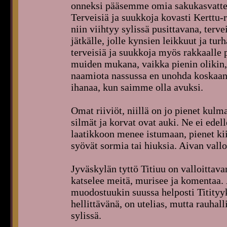
onneksi pääsemme omia sakukasvattej
Terveisiä ja suukkoja kovasti Kerttu-ra
niin viihtyy sylissä pusittavana, terv
jätkälle, jolle kynsien leikkuut ja turh
terveisiä ja suukkoja myös rakkaalle pi
muiden mukana, vaikka pienin olikin, 
naamiota nassussa en unohda koskaan.
ihanaa, kun saimme olla avuksi.
Omat riiviöt, niillä on jo pienet kulm
silmät ja korvat ovat auki. Ne ei ede
laatikkoon menee istumaan, pienet kii
syövät sormia tai hiuksia. Aivan vallo
Jyväskylän tyttö Titiuu on valloittava
katselee meitä, murisee ja komentaa.
muodostuukin suussa helposti Titityyks
hellittävänä, on utelias, mutta rauha
sylissä.