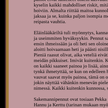
kyselin kaikki mahdolliset riskit, mi
hoiviin. Almalta riittää maitoa kunnol
jaksaa ja se, kuinka paljon isompia m
reipasta vauhtia.
Eläinlääkäriltä tuli myönnytys, kanna
ja useimmiten hyväksyykin. Pennut sa
ensin ihmeissään ja oli heti sen oloine
aloitti hoivaamaan heti ja päästi nisi
Pieniä raasut olivat, aika veteliä eivä
meidän pikkuiset. Imivät kuitenkin. K
on kaikki saaneet painoa jo lisää, ai
tynkä ihmetyttää, se kun on edelleen
vauvat saavat myös painoa, tämä on o
jokin näyttää vähänkin menevän piel
nimessä. Kaikki kuitenkin kunnossa, s
Sakemannipennut ovat tosiaan Pekka (
Hannu ja Kerttu (tarinan mukaan myös, 