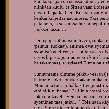
kun koko ajan on suussa jotain, yleens
niinkään kuulu. ;) Sitten vaan iloise
tavaroita paikalleen. Kengät ovat ylit
kenkiä kuljettaa asunnossa. Yksi pen
pala pois, ja se suussa hurjat hepuli
juoksemassa. :D
Pentupöperöt maistuu hyvin, ruokakut
'pennut, ruokaa'), äitiinsä ovat syömis
syömistä edelleen, tassut lautasen ulk
myös kiposta jo muutenkin kuin lätr
hauskempaa), erityisesti Buma on sis
Sunnuntaina olimme pikku-Veeran (Tit
haimme koko konkkaronkan mukaan j
Muutama tunti pihalla sitten juostiin, s
että olikin ihanaa! Grillin alatasolla
joku ohi käveli. Heinää tosiaan syötiin 
syöminen taas jatkui. ;) Toisinaan käy
ulos. Sinne pienet lopulta yksitellen