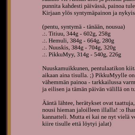
punnita kahdesti päivässä, painoa tulee
Kirjaan ylös syntymäpainon ja nykyi
(pentu, syntymä - tänään, nousua)
.:. Titiuu, 344g - 602g, 258g
.:. Hemuli, 384g - 664g, 280g
.:. Nuuskis, 384g - 704g, 320g
.:. PikkuMyy, 314g - 540g, 226g
Nuuskamuikkunen, pentulaatikon kiitä
aikaan aina tisulla. ;) PikkuMyylle o
vähemmän painoa - tarkkailussa varm
ja eilisen ja tämän päivän välillä on t
Ääntä lähtee, herätykset ovat taattu
nousi hieman jaloilleen illalla! :o Iha
kannatteli. Mutta ei kai ne nyt vielä vo
kiire tisulle että löytyi jalat)