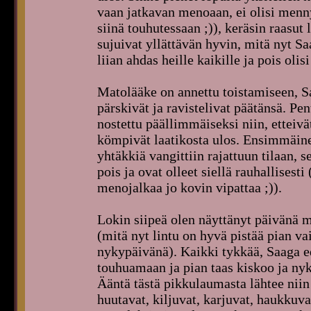
vaan jatkavan menoaan, ei olisi menn
siinä touhutessaan ;)), keräsin raasut
sujuivat yllättävän hyvin, mitä nyt Saa
liian ahdas heille kaikille ja pois olisi
Matolääke on annettu toistamiseen, S
pärskivät ja ravistelivat päätänsä. Pen
nostettu päällimmäiseksi niin, etteivä
kömpivät laatikosta ulos. Ensimmäine
yhtäkkiä vangittiin rajattuun tilaan, 
pois ja ovat olleet siellä rauhallisest
menojalkaa jo kovin vipattaa ;)).
Lokin siipeä olen näyttänyt päivänä 
(mitä nyt lintu on hyvä pistää pian va
nykypäivänä). Kaikki tykkää, Saaga ed
touhuamaan ja pian taas kiskoo ja nyki
Ääntä tästä pikkulaumasta lähtee niin 
huutavat, kiljuvat, karjuvat, haukkuvat