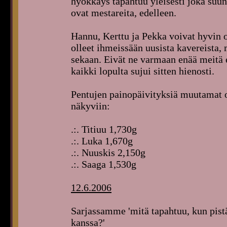
hyökkäys tapahtuu yleisesti joka suu
ovat mestareita, edelleen.
Hannu, Kerttu ja Pekka voivat hyvin 
olleet ihmeissään uusista kavereista,
sekaan. Eivät ne varmaan enää meitä e
kaikki lopulta sujui sitten hienosti.
Pentujen painopäivityksiä muutamat ova
näkyviin:
.:. Titiuu 1,730g
.:. Luka 1,670g
.:. Nuuskis 2,150g
.:. Saaga 1,530g
12.6.2006
Sarjassamme 'mitä tapahtuu, kun pis
kanssa?'