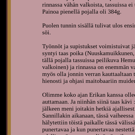
rinnassa vähän valkoista, tassuissa ei
Painoa pienellä pojalla oli 384g.
Puolen tunnin sisällä tulivat ulos en
söi.
Työnnöt ja supistukset voimistuivat j
syntyi taas poika (Nuuskamuikkunen,
tällä pojalla tassuissa peilikuva Hemu
valkoinen) ja rinnassa on enemmän valk
myös olla jonnin verran kauttaalta
hienosti ja ohjasi maitobaariin muid
Olimme koko ajan Erikan kanssa ollee
auttamaan. Ja niinhän siinä taas kävi
jälkeen meni joitakin hetkiä ajallises
Sannillakin aikanaan, tässä vaiheessa
hälytettiin töistä paikalle tässä väli
punertavaa ja kun punertavaa nestettä t