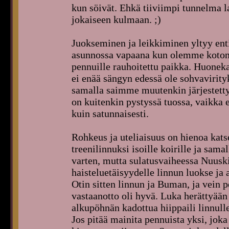
kun söivät. Ehkä tiiviimpi tunnelma l
jokaiseen kulmaan. ;)
Juokseminen ja leikkiminen yltyy enti
asunnossa vapaana kun olemme kotona
pennuille rauhoitettu paikka. Huoneka
ei enää sängyn edessä ole sohvavirit
samalla saimme muutenkin järjestett
on kuitenkin pystyssä tuossa, vaikka 
kuin satunnaisesti.
Rohkeus ja uteliaisuus on hienoa katse
treenilinnuksi isoille koirille ja samal
varten, mutta sulatusvaiheessa Nuus
haisteluetäisyydelle linnun luokse ja a
Otin sitten linnun ja Buman, ja vein 
vastaanotto oli hyvä. Luka herättyään
alkupöhnän kadottua hiippaili linnulle 
Jos pitää mainita pennuista yksi, joka