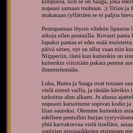
kimpussa, niin se on Saaga, joka edel
nopeasi samaan touhuun. ;) Titiuu ja
mukanaan (yllättäen se ei paljoa hiev
Pentupannan löysin vihdoin lipaston la
aikoja eilen pennuilla. Kovasti panta k
lopuksi pantaa ei edes enää muistettu
päivä sitten, nyt on ollut vaan niin k
Niipperiin, tästä kun kuitenkin on si
kuitenkin viitsitään pakata pennut au
ihmettelemään.
Luka, Buma ja Saaga ovat tosiaan saa
vielä nimeä vailla, ja tänään kävikin i
tarkoitus alun alkaen. Jo alussa ajat
nopeasti katsoimme sopivan kodin ja s
liian suureksi. Olemme kuitenkin asia
edelleen pentuihin hurjan tyytyväine
yhtä karvakorvaa vielä itselläni, asia
sopivien pissipaikkojen etsiminen pi