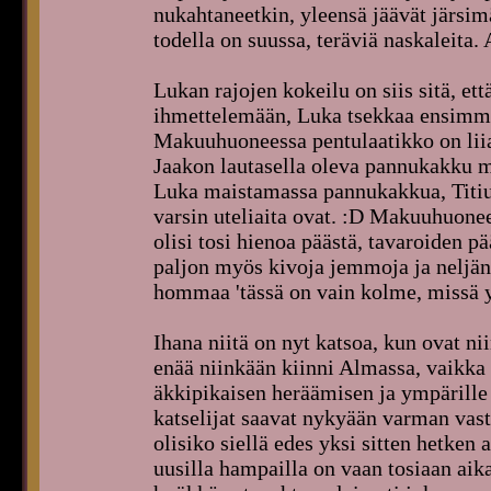
nukahtaneetkin, yleensä jäävät järsimä
todella on suussa, teräviä naskaleita.
Lukan rajojen kokeilu on siis sitä, e
ihmettelemään, Luka tsekkaa ensimmä
Makuuhuoneessa pentulaatikko on liia
Jaakon lautasella oleva pannukakku ma
Luka maistamassa pannukakkua, Titiuu
varsin uteliaita ovat. :D Makuuhuonees
olisi tosi hienoa päästä, tavaroiden p
paljon myös kivoja jemmoja ja neljän
hommaa 'tässä on vain kolme, missä yk
Ihana niitä on nyt katsoa, kun ovat nii
enää niinkään kiinni Almassa, vaikka
äkkipikaisen heräämisen ja ympärille 
katselijat saavat nykyään varman vast
olisiko siellä edes yksi sitten hetken 
uusilla hampailla on vaan tosiaan aika