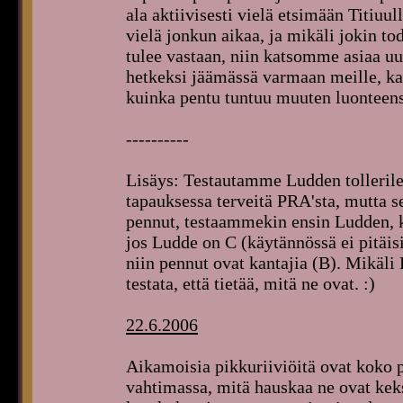
ala aktiivisesti vielä etsimään Titiuu
vielä jonkun aikaa, ja mikäli jokin to
tulee vastaan, niin katsomme asiaa uu
hetkeksi jäämässä varmaan meille, kats
kuinka pentu tuntuu muuten luonteensa
----------
Lisäys: Testautamme Ludden tollerile
tapauksessa terveitä PRA'sta, mutta se
pennut, testaammekin ensin Ludden, k
jos Ludde on C (käytännössä ei pitäis
niin pennut ovat kantajia (B). Mikäli 
testata, että tietää, mitä ne ovat. :)
22.6.2006
Aikamoisia pikkuriiviöitä ovat koko p
vahtimassa, mitä hauskaa ne ovat keks