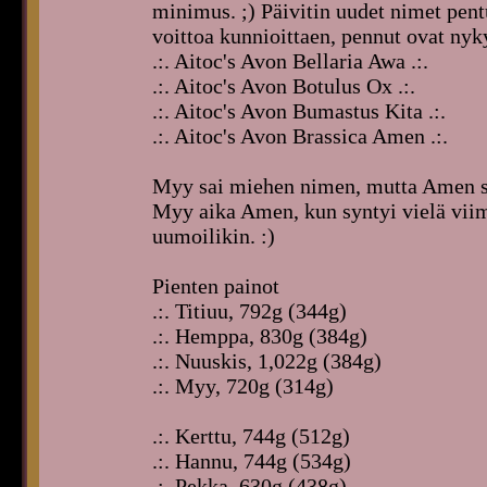
minimus. ;) Päivitin uudet nimet pent
voittoa kunnioittaen, pennut ovat ny
.:. Aitoc's Avon Bellaria Awa .:.
.:. Aitoc's Avon Botulus Ox .:.
.:. Aitoc's Avon Bumastus Kita .:.
.:. Aitoc's Avon Brassica Amen .:.
Myy sai miehen nimen, mutta Amen sopi
Myy aika Amen, kun syntyi vielä viime
uumoilikin. :)
Pienten painot
.:. Titiuu, 792g (344g)
.:. Hemppa, 830g (384g)
.:. Nuuskis, 1,022g (384g)
.:. Myy, 720g (314g)
.:. Kerttu, 744g (512g)
.:. Hannu, 744g (534g)
.:. Pekka, 630g (438g)