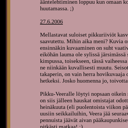
ääntelehtiminen loppuu kun omaan kot
huutamassa. ;)
27.6.2006
Mellastavat suloiset pikkuriiviöt kas
saavutettu. Mihin aika meni? Kuvia on
ensinnäkin kuvaaminen on suht vaati
eiköhän lauma ole sylissä järsimäss
kimpussa, toisekseen, tässä vaiheessa
ne niinkään kuvallisesti muutu. Seisot
takaperin, on vain herra hovikuvaaja o
hetkeksi. Josko huomenna jo, toivottav
Pikku-Veeralle löytyi nopsaan oikein 
on siis jälleen hauskat omistajat odot
heinäkuuta (eli puolentoista viikon p
uusiin seikkailuihin, Veera jää seur
pennuista jäävät aivan pääkaupunkise
pitkästi matkaa! :)