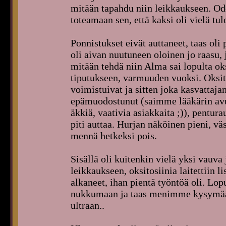
mitään tapahdu niin leikkaukseen. O
toteamaan sen, että kaksi oli vielä tul
Ponnistukset eivät auttaneet, taas ol
oli aivan nuutuneen oloinen jo raasu,
mitään tehdä niin Alma sai lopulta ok
tiputukseen, varmuuden vuoksi. Oksito
voimistuivat ja sitten joka kasvattaja
epämuodostunut (saimme lääkärin av
äkkiä, vaativia asiakkaita ;)), pentur
piti auttaa. Hurjan näköinen pieni, vä
mennä hetkeksi pois.
Sisällä oli kuitenkin vielä yksi vauva 
leikkaukseen, oksitosiinia laitettiin l
alkaneet, ihan pientä työntöä oli. Lo
nukkumaan ja taas menimme kysymään
ultraan..