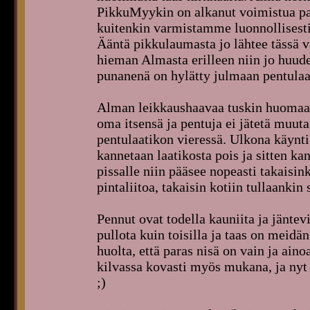
PikkuMyykin on alkanut voimistua pare
kuitenkin varmistamme luonnollisesti 
Ääntä pikkulaumasta jo lähtee tässä va
hieman Almasta erilleen niin jo huude
punanenä on hylätty julmaan pentulaa
Alman leikkaushaavaa tuskin huomaa 
oma itsensä ja pentuja ei jätetä muuta
pentulaatikon vieressä. Ulkona käynti
kannetaan laatikosta pois ja sitten k
pissalle niin pääsee nopeasti takaisi
pintaliitoa, takaisin kotiin tullaanki
Pennut ovat todella kauniita ja jäntev
pullota kuin toisilla ja taas on meidä
huolta, että paras nisä on vain ja ain
kilvassa kovasti myös mukana, ja nyt
;)