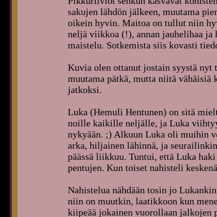
Pikkuriiviöt senkun kasvavat kohisten
sakujen lähdön jälkeen, muutama pieni
oikein hyvin. Maitoa on tullut niin hy
neljä viikkoa (!), annan jauhelihaa ja 
maistelu. Sotkemista siis kovasti tiedo
Kuvia olen ottanut jostain syystä nyt 
muutama pätkä, mutta niitä vähäisiä ku
jatkoksi.
Luka (Hemuli Hentunen) on sitä mieltä
noille kaikille neljälle, ja Luka viih
nykyään. ;) Alkuun Luka oli muihin ve
arka, hiljainen lähinnä, ja seurailinki
päässä liikkuu. Tuntui, että Luka h
pentujen. Kun toiset nahisteli keske
Nahistelua nähdään tosin jo Lukankin 
niin on muutkin, laatikkoon kun menee 
kiipeää jokainen vuorollaan jalkojen 