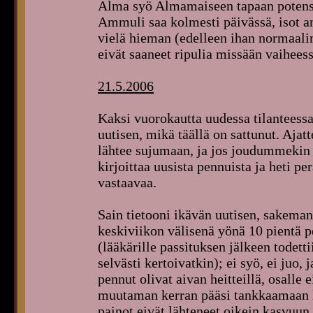
Alma syö Almamaiseen tapaan potenss
Ammuli saa kolmesti päivässä, isot an
vielä hieman (edelleen ihan normaalim
eivät saaneet ripulia missään vaiheess
21.5.2006
Kaksi vuorokautta uudessa tilanteessa
uutisen, mikä täällä on sattunut. Ajat
lähtee sujumaan, ja jos joudummekin 
kirjoittaa uusista pennuista ja heti per
vastaavaa.
Sain tietooni ikävän uutisen, sakemann
keskiviikon välisenä yönä 10 pientä 
(lääkärille passituksen jälkeen todett
selvästi kertoivatkin); ei syö, ei juo,
pennut olivat aivan heitteillä, osalle
muutaman kerran pääsi tankkaamaan lä
painot eivät lähteneet oikein kasvuun