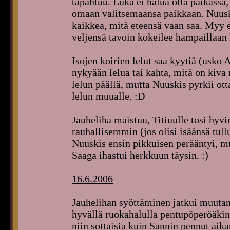
tapahtuu. Luka ei halua olla paikassa,
omaan valitsemaansa paikkaan. Nuuski
kaikkea, mitä eteensä vaan saa. Myy e
veljensä tavoin kokeilee hampaillaan
Isojen koirien lelut saa kyytiä (usko A
nykyään lelua tai kahta, mitä on kiva r
lelun päällä, mutta Nuuskis pyrkii ott
lelun muualle. :D
Jauheliha maistuu, Titiuulle tosi hyv
rauhallisemmin (jos olisi isäänsä tu
Nuuskis ensin pikkuisen perääntyi, mut
Saaga ihastui herkkuun täysin. :)
16.6.2006
Jauhelihan syöttäminen jatkui muutam
hyvällä ruokahalulla pentupöperöäkin, 
niin sottaisia kuin Sannin pennut aika