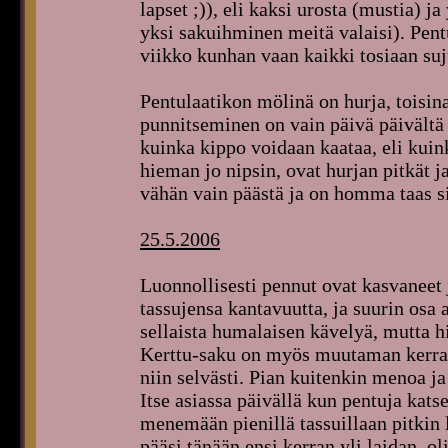
lapset ;)), eli kaksi urosta (mustia) ja
yksi sakuihminen meitä valaisi). Pen
viikko kunhan vaan kaikki tosiaan su
Pentulaatikon mölinä on hurja, toisi
punnitseminen on vain päivä päivält
kuinka kippo voidaan kaataa, eli kuin
hieman jo nipsin, ovat hurjan pitkät ja
vähän vain päästä ja on homma taas si
25.5.2006
Luonnollisesti pennut ovat kasvaneet 
tassujensa kantavuutta, ja suurin osa a
sellaista humalaisen kävelyä, mutta hi
Kerttu-saku on myös muutaman kerran 
niin selvästi. Pian kuitenkin menoa j
Itse asiassa päivällä kun pentuja katsel
menemään pienillä tassuillaan pitkin
pääsi tänään ensi kerran yli laidan,