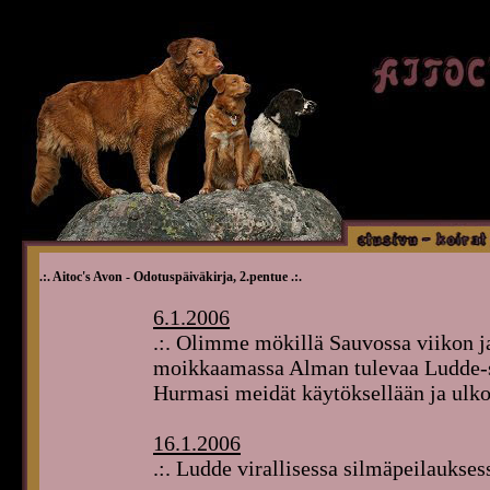
.:. Aitoc's Avon - Odotuspäiväkirja, 2.pentue .:.
6.1.2006
.:. Olimme mökillä Sauvossa viikon 
moikkaamassa Alman tulevaa Ludde-sul
Hurmasi meidät käytöksellään ja ulkon
16.1.2006
.:. Ludde virallisessa silmäpeilaukse