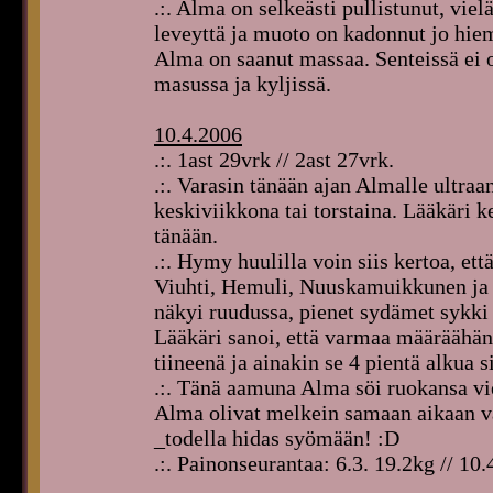
.:. Alma on selkeästi pullistunut, viel
leveyttä ja muoto on kadonnut jo hie
Alma on saanut massaa. Senteissä ei 
masussa ja kyljissä.
10.4.2006
.:. 1ast 29vrk // 2ast 27vrk.
.:. Varasin tänään ajan Almalle ultraa
keskiviikkona tai torstaina. Lääkäri 
tänään.
.:. Hymy huulilla voin siis kertoa, ett
Viuhti, Hemuli, Nuuskamuikkunen ja 
näkyi ruudussa, pienet sydämet sykki i
Lääkäri sanoi, että varmaa määräähän 
tiineenä ja ainakin se 4 pientä alkua s
.:. Tänä aamuna Alma söi ruokansa vi
Alma olivat melkein samaan aikaan val
_todella hidas syömään! :D
.:. Painonseurantaa: 6.3. 19.2kg // 10.