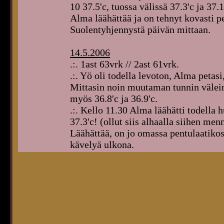
10 37.5'c, tuossa välissä 37.3'c ja 37.
Alma läähättää ja on tehnyt kovasti p
Suolentyhjennystä päivän mittaan.
14.5.2006
.:. 1ast 63vrk // 2ast 61vrk.
.:. Yö oli todella levoton, Alma petasi
Mittasin noin muutaman tunnin välei
myös 36.8'c ja 36.9'c.
.:. Kello 11.30 Alma läähätti todella h
37.3'c! (ollut siis alhaalla siihen m
Läähättää, on jo omassa pentulaatikos
kävelyä ulkona.