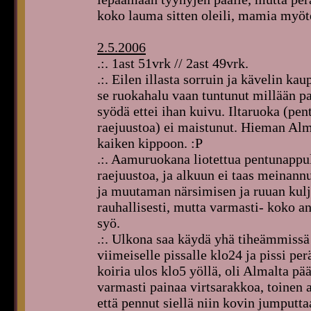
koko lauma sitten oleili, mamia myöt
2.5.2006
.:. 1ast 51vrk // 2ast 49vrk.
.:. Eilen illasta sorruin ja kävelin k
se ruokahalu vaan tuntunut millään p
syödä ettei ihan kuivu. Iltaruoka (pent
raejuustoa) ei maistunut. Hieman Alma
kaiken kippoon. :P
.:. Aamuruokana liotettua pentunappul
raejuustoa, ja alkuun ei taas meinann
ja muutaman närsimisen ja ruuan kulje
rauhallisesti, mutta varmasti- koko an
syö.
.:. Ulkona saa käydä yhä tiheämmissä
viimeiselle pissalle klo24 ja pissi per
koiria ulos klo5 yöllä, oli Almalta pä
varmasti painaa virtsarakkoa, toinen a
että pennut siellä niin kovin jumputt