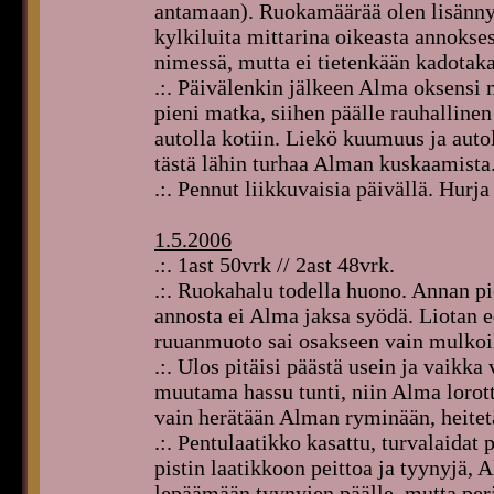
antamaan). Ruokamäärää olen lisänny
kylkiluita mittarina oikeasta annokses
nimessä, mutta ei tietenkään kadotak
.:. Päivälenkin jälkeen Alma oksensi 
pieni matka, siihen päälle rauhallin
autolla kotiin. Liekö kuumuus ja auto
tästä lähin turhaa Alman kuskaamista
.:. Pennut liikkuvaisia päivällä. Hur
1.5.2006
.:. 1ast 50vrk // 2ast 48vrk.
.:. Ruokahalu todella huono. Annan pi
annosta ei Alma jaksa syödä. Liotan e
ruuanmuoto sai osakseen vain mulkoil
.:. Ulos pitäisi päästä usein ja vaikka 
muutama hassu tunti, niin Alma lorotta
vain herätään Alman ryminään, heitet
.:. Pentulaatikko kasattu, turvalaidat 
pistin laatikkoon peittoa ja tyynyjä, 
lepäämään tyynyjen päälle, mutta peräs