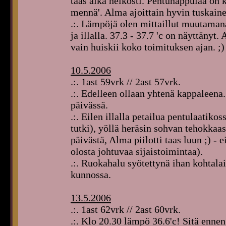
taas aika heikosti. Pentunappulaa on k
mennä'. Alma ajoittain hyvin tuskaine
.:. Lämpöjä olen mittaillut muutaman
ja illalla. 37.3 - 37.7 'c on näyttäny
vain huiskii koko toimituksen ajan. ;)
10.5.2006
.:. 1ast 59vrk // 2ast 57vrk.
.:. Edelleen ollaan yhtenä kappaleena.
päivässä.
.:. Eilen illalla petailua pentulaatiko
tutki), yöllä heräsin sohvan tehokkaas
päivästä, Alma piilotti taas luun ;) - 
olosta johtuvaa sijaistoimintaa).
.:. Ruokahalu syötettynä ihan kohtala
kunnossa.
13.5.2006
.:. 1ast 62vrk // 2ast 60vrk.
.:. Klo 20.30 lämpö 36.6'c! Sitä ennen