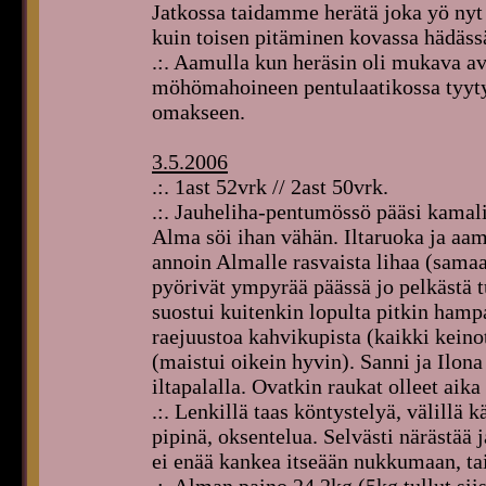
Jatkossa taidamme herätä joka yö nyt
kuin toisen pitäminen kovassa hädässä
.:. Aamulla kun heräsin oli mukava av
möhömahoineen pentulaatikossa tyytyv
omakseen.
3.5.2006
.:. 1ast 52vrk // 2ast 50vrk.
.:. Jauheliha-pentumössö pääsi kamali
Alma söi ihan vähän. Iltaruoka ja aam
annoin Almalle rasvaista lihaa (samaa
pyörivät ympyrää päässä jo pelkästä t
suostui kuitenkin lopulta pitkin hamp
raejuustoa kahvikupista (kaikki keinot
(maistui oikein hyvin). Sanni ja Ilo
iltapalalla. Ovatkin raukat olleet aika
.:. Lenkillä taas köntystelyä, välillä 
pipinä, oksentelua. Selvästi närästää
ei enää kankea itseään nukkumaan, ta