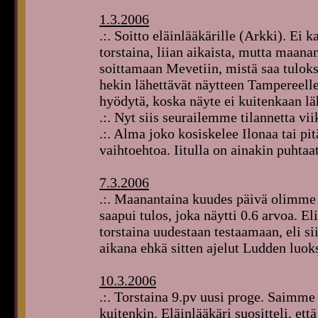
1.3.2006
.:. Soitto eläinlääkärille (Arkki). Ei 
torstaina, liian aikaista, mutta maanan
soittamaan Mevetiin, mistä saa tuloks
hekin lähettävät näytteen Tampereell
hyödytä, koska näyte ei kuitenkaan l
.:. Nyt siis seurailemme tilannetta vii
.:. Alma joko kosiskelee Ilonaa tai pi
vaihtoehtoa. Iitulla on ainakin puhtaat
7.3.2006
.:. Maanantaina kuudes päivä olimme 
saapui tulos, joka näytti 0.6 arvoa. 
torstaina uudestaan testaamaan, eli si
aikana ehkä sitten ajelut Ludden luoks
10.3.2006
.:. Torstaina 9.pv uusi proge. Saimme
kuitenkin. Eläinlääkäri suositteli, e