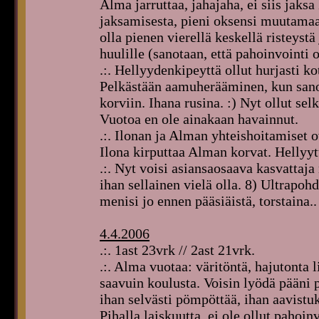
Alma jarruttaa, jahajaha, ei siis jaksa
jaksamisesta, pieni oksensi muutamaan
olla pienen vierellä keskellä risteyst
huulille (sanotaan, että pahoinvointi 
.:. Hellyydenkipeyttä ollut hurjasti 
Pelkästään aamuherääminen, kun san
korviin. Ihana rusina. :) Nyt ollut se
Vuotoa en ole ainakaan havainnut.
.:. Ilonan ja Alman yhteishoitamiset o
Ilona kirputtaa Alman korvat. Hellyyt
.:. Nyt voisi asiansaosaava kasvattaj
ihan sellainen vielä olla. 8) Ultrapoh
menisi jo ennen pääsiäistä, torstaina.
4.4.2006
.:. 1ast 23vrk // 2ast 21vrk.
.:. Alma vuotaa: väritöntä, hajutonta 
saavuin koulusta. Voisin lyödä pääni 
ihan selvästi pömpöttää, ihan aavistuk
Pihalla laiskuutta, ei ole ollut pahoi