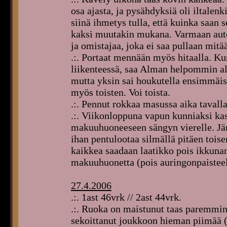
osa ajasta, ja pysähdyksiä oli iltalen
siinä ihmetys tulla, että kuinka saan se
kaksi muutakin mukana. Varmaan autoil
ja omistajaa, joka ei saa pullaan mitä
.:. Portaat mennään myös hitaalla. 
liikenteessä, saa Alman helpommin al
mutta yksin sai houkutella ensimmäist
myös toisten. Voi toista.
.:. Pennut rokkaa masussa aika tavalla
.:. Viikonloppuna vapun kunniaksi ka
makuuhuoneeseen sängyn vierelle. Järj
ihan pentulootaa silmällä pitäen toi
kaikkea saadaan laatikko pois ikkun
makuuhuonetta (pois auringonpaisteelt
27.4.2006
.:. 1ast 46vrk // 2ast 44vrk.
.:. Ruoka on maistunut taas paremmin.
sekoittanut joukkoon hieman piimää (