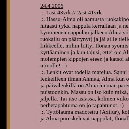
24.4.2006
.:. 1ast 43vrk // 2ast 41vrk.
.:. Hassu-Alma oli aamusta ruokakipo
hitaasti (yksi nappula kerrallaan ja n
kymmenen nappulan jälkeen Alma siirty
ruokailu on päättynyt) ja jäi sille tie
liikkeelle, mihin liittyi Ilonan syö
kyttääminen ja kun tajusi, ettei ole 
molempien kippojen eteen ja katsoi ai
minulle!' ;)
.:. Lenkit ovat todella matelua. Sanni 
lenkeilleen ilman Ahmaa, Alma kun on
ja päivälenkillä on Alma hieman par
puistoonkin. Massu on iso kuin mikä, 
jäljellä. Tai itse asiassa, kolmen viik
perhetapahtuma on jo tapahtunut. :)
.:. Tyttölauma madotettu (Axilur), ko
ja Alma pureskelevat nappulat, Ilonal