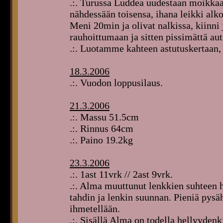
.:. Turussa Luddea uudestaan moikkaa
nähdessään toisensa, ihana leikki alko
Meni 20min ja olivat nalkissa, kiinni
rauhoittumaan ja sitten pissimättä aut
.:. Luotamme kahteen astutuskertaan, 
18.3.2006
.:. Vuodon loppusilaus.
21.3.2006
.:. Massu 51.5cm
.:. Rinnus 64cm
.:. Paino 19.2kg
23.3.2006
.:. 1ast 11vrk // 2ast 9vrk.
.:. Alma muuttunut lenkkien suhteen h
tahdin ja lenkin suunnan. Pieniä pysäh
ihmetellään.
.:. Sisällä Alma on todella hellyydenki