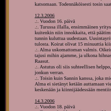
katsomaan. Todennäköisesti tosin saatt
12.3.2006
.:. Vuodon 16. päivä
.:. Turussa illalla, ensimmäinen yritys
kuitenkin niin innokkaita, että pääti
tunnin kuluttua uudestaan. Uusintayri
tulosta. Koirat olivat 15 minuuttia kii
.:. Alma uskomattoman valmis. Oikein
tajusi mihin ajamme, ja ulkona hihnas
Raasut.
.:. Astutus oli siis suhteellisen help
jonkun verran.
.:. Toisin kuin Sannin kanssa, joka mi
Alma ei sietänyt ketään auttamaan vie
keskenään ja kiinnijäädessään mentii
14.3.2006
.:. Vuodon 18. päivä