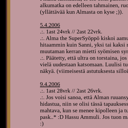
alkumatka on edelleen tahmainen, ruo
(yllättävää kun Almasta on kyse ;)).
5.4.2006
.:. 1ast 24vrk // 2ast 22vrk.
.:. Alma the SuperSyöppö kiskoi aamu
hitaammin kuin Sanni, yksi tai kaksi 
muutaman kerran mietti syömisen syn
.:. Päätetty, että ultra on torstaina, jo
vielä uudestaan katsomaan. Luulisi tu
näkyä. (viimeisestä astutuksesta sillo
9.4.2006
.:. 1ast 28vrk // 2ast 26vrk.
.:. Jos voisi sanoa, että Alman ruuans
hidastua, niin se olisi tässä tapaukse
mahtava, kun se menee kipolleen ja tui
pask..* :D Hassu Ammuli. Jos tuon mas
:)