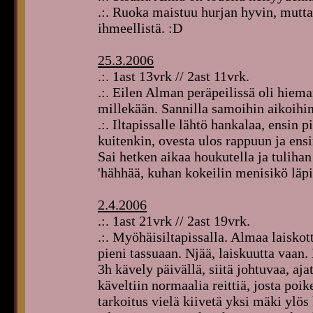
.:. Ruoka maistuu hurjan hyvin, mutta
ihmeellistä. :D
25.3.2006
.:. 1ast 13vrk // 2ast 11vrk.
.:. Eilen Alman peräpeilissä oli hiem
millekään. Sannilla samoihin aikoihi
.:. Iltapissalle lähtö hankalaa, ensin pi
kuitenkin, ovesta ulos rappuun ja ens
Sai hetken aikaa houkutella ja tuliha
'hähhää, kuhan kokeilin menisikö läpi 
2.4.2006
.:. 1ast 21vrk // 2ast 19vrk.
.:. Myöhäisiltapissalla. Almaa laiskot
pieni tassuaan. Njää, laiskuutta vaan
3h kävely päivällä, siitä johtuvaa, a
käveltiin normaalia reittiä, josta poi
tarkoitus vielä kiivetä yksi mäki ylö