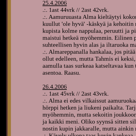
25.4.2006
.:. 1ast 44vrk // 2ast 42vrk.
.:. Aamuruuasta Alma kieltäytyi kokon
kuullut 'ole hyvä' -käskyä ja kehoit
kupista kolme nappulaa, peruutti ja pil
maistui hetkeä myöhemmin. Eilinen p
suhteellisen hyvin alas ja iltaruoka ma
.:. Almareppanalla hankalaa, jos pitää
ollut edelleen, mutta Tahmis ei keks
aamulla taas surkeaa katseltavaa kun t
asentoa. Raasu.
26.4.2006
.:. 1ast 45vrk // 2ast 43vrk.
.:. Alma ei edes vilkaissut aamuruoka
hörppi hetken ja liukeni paikalta. Ta
myöhemmin, mutta sekoitin joukkoon h
ja kaikki meni. Oliko syynsä sitten sill
nostin kupin jakkaralle, mutta ainkin
.:. Kävely ulkona taas kovin kankeaa