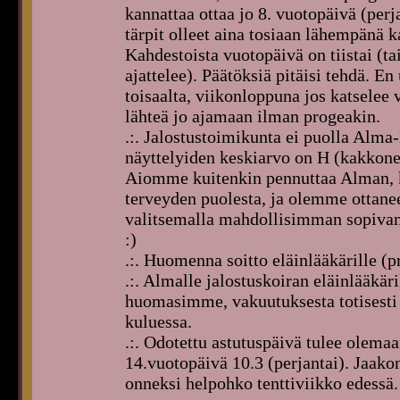
kannattaa ottaa jo 8. vuotopäivä (per
tärpit olleet aina tosiaan lähempänä k
Kahdestoista vuotopäivä on tiistai (t
ajattelee). Päätöksiä pitäisi tehdä. E
toisaalta, viikonloppuna jos katselee 
lähteä jo ajamaan ilman progeakin.
.:. Jalostustoimikunta ei puolla Alm
näyttelyiden keskiarvo on H (kakkon
Aiomme kuitenkin pennuttaa Alman, ko
terveyden puolesta, ja olemme ottan
valitsemalla mahdollisimman sopivan
:)
.:. Huomenna soitto eläinlääkärille (p
.:. Almalle jalostuskoiran eläinlääkä
huomasimme, vakuutuksesta totisesti o
kuluessa.
.:. Odotettu astutuspäivä tulee olema
14.vuotopäivä 10.3 (perjantai). Jaako
onneksi helpohko tenttiviikko edessä.