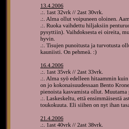
13.4.2006
.:. 1ast 32vrk // 2ast 30vrk.
.:. Alma ollut voipuneen oloinen. Aam
.:. Ruoka vaihdettu hiljaksiin pentur
pysyttiin). Vaihdoksesta ei oireita, m
hyvin.
.:. Tisujen punoitusta ja turvotusta 
kauniisti. On pehmeä. :)
16.4.2006
.:. 1ast 35vrk // 2ast 33vrk.
.:. Alma syö edelleen hitaammin kuin
on jo kokonaisuudessaan Bento Kronen
pienoista kasvamista ollut. Muutama 
.:. Laskeskeltu, että ensimmäisestä a
toukokuuta. Eli siihen on nyt ihan tas
21.4.2006
.:. 1ast 40vrk // 2ast 38vrk.