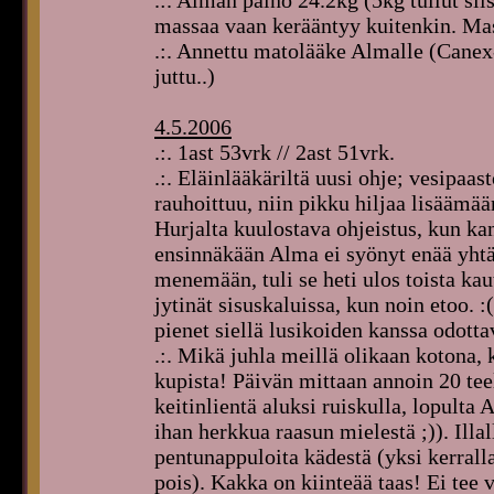
.:. Alman paino 24.2kg (5kg tullut siis
massaa vaan kerääntyy kuitenkin. M
.:. Annettu matolääke Almalle (Canex
juttu..)
4.5.2006
.:. 1ast 53vrk // 2ast 51vrk.
.:. Eläinlääkäriltä uusi ohje; vesipaast
rauhoittuu, niin pikku hiljaa lisäämään
Hurjalta kuulostava ohjeistus, kun k
ensinnäkään Alma ei syönyt enää yhtää
menemään, tuli se heti ulos toista ka
jytinät sisuskaluissa, kun noin etoo. :
pienet siellä lusikoiden kanssa odotta
.:. Mikä juhla meillä olikaan kotona, 
kupista! Päivän mittaan annoin 20 teelu
keitinlientä aluksi ruiskulla, lopulta 
ihan herkkua raasun mielestä ;)). Illal
pentunappuloita kädestä (yksi kerrall
pois). Kakka on kiinteää taas! Ei tee 