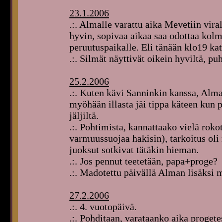
23.1.2006
.:. Almalle varattu aika Mevetiin vira
hyvin, sopivaa aikaa saa odottaa kol
peruutuspaikalle. Eli tänään klo19 k
.:. Silmät näyttivät oikein hyviltä, pu
25.2.2006
.:. Kuten kävi Sanninkin kanssa, Alma
myöhään illasta jäi tippa käteen kun p
jäljiltä.
.:. Pohtimista, kannattaako vielä rok
varmuussuojaa hakisin), tarkoitus oli
juoksut sotkivat tätäkin hieman.
.:. Jos pennut teetetään, papa+proge?
.:. Madotettu päivällä Alman lisäksi 
27.2.2006
.:. 4. vuotopäivä.
.:. Pohditaan, varataanko aika proget