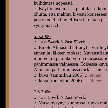
kuihduttaa nopeasti.
.:. Käytiin ostamassa pentulaatikkoon 
ohuita, että mahtuu kivasti koneeseen 
pesty todella huolellisesti, toistan p
syntymää. :)
5.5.2006
.:. 1ast 54vrk // 2ast 52vrk.
.:. En ole Almasta heittänyt sivuille y
ennen ja jälkeen otokset. Kuvaustilan
muutenkin painokelvoton (sarjassamme,
pahimmassa vaiheessa. Toisessa kuvas
Alma on parhaimmassa turkissaan. :)
.:. kuva (tammikuu 2006) .:.
ennen
.:. kuva (toukokuu 2006) .:.
jälkeen
7.5.2006
.:. 1ast 56vrk // 2ast 54vrk.
.:. Vatsa pysynyt kunnossa, ruoka ma