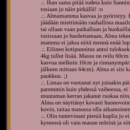
.:. Ihan sama pitää todeta kuin Sanni
tosiaan jo näin pitkällä! :o
.:. Almamamma kasvaa ja pyöristyy. Le
jäädään miettimään rauhallista maai
tai ollaan vaan paikallaan ja huokail
tosissaan jo huolettamaan, Alma tekee
mamma ei jaksa niitä mennä enää lopp
.:. Eilinen kotipunnitus antoi tuloksek
4kg tullut lisää. Massu on reilu 60cm
kasvua melkein 10cm ja rinnanympär
jälkeen mittaus 64cm). Alma ei siis k
paukkuu. ;)
.:. Limaa on vuotanut nyt joinakin pä
paremmin kuin yhdessä vaiheessa, ei
muutaman kerran jakanut ruokaa niin, e
Alma on näyttänyt kovasti huonovointi
kovin, taitaa masussa olla aikamoinen
.:. Olin tuntevinani pieniä kuplia jo ei
kyseessä oli vain masun mörinä ja siit