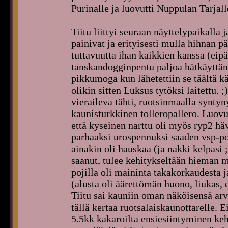
Purinalle ja luovutti Nuppulan Tarjall
Tiitu liittyi seuraan näyttelypaikalla
painivat ja erityisesti mulla hihnan 
tuttavuutta ihan kaikkien kanssa (ei
tanskandogginpentu paljoa hätkäyttän
pikkumoga kun lähetettiin se täältä k
olikin sitten Luksus tytöksi laitettu. 
vieraileva tähti, ruotsinmaalla synty
kaunisturkkinen tolleropallero. Luovu
että kyseinen narttu oli myös ryp2 hä
parhaaksi urospennuksi saaden vsp-pok
ainakin oli hauskaa (ja nakki kelpasi ;)
saanut, tulee kehitykseltään hieman m
pojilla oli maininta takakorkaudesta j
(alusta oli äärettömän huono, liukas, 
Tiitu sai kauniin oman näköisensä arv
tällä kertaa ruotsalaiskaunottarelle
5.5kk kakaroilta ensiesiintyminen kehä