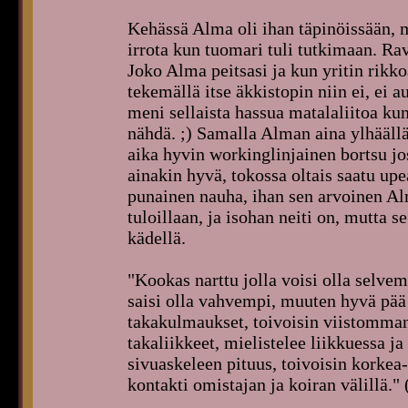
Kehässä Alma oli ihan täpinöissään, ma
irrota kun tuomari tuli tutkimaan. R
Joko Alma peitsasi ja kun yritin rikko
tekemällä itse äkkistopin niin ei, ei a
meni sellaista hassua matalaliitoa kun
nähdä. ;) Samalla Alman aina ylhäällä
aika hyvin workinglinjainen bortsu jo
ainakin hyvä, tokossa oltais saatu upe
punainen nauha, ihan sen arvoinen Al
tuloillaan, ja isohan neiti on, mutta se
kädellä.
"Kookas narttu jolla voisi olla selve
saisi olla vahvempi, muuten hyvä pää 
takakulmaukset, toivoisin viistomman 
takaliikkeet, mielistelee liikkuessa j
sivuaskeleen pituus, toivoisin kork
kontakti omistajan ja koiran välillä." 