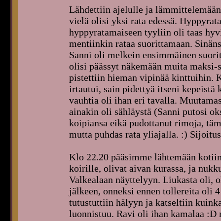
Lähdettiin ajelulle ja lämmittelemään 
vielä olisi yksi rata edessä. Hyppyrata
hyppyratamaiseen tyyliin oli taas hy
mentiinkin rataa suorittamaan. Sinäns
Sanni oli melkein ensimmäinen suoritta
olisi päässyt näkemään muita maksi-su
pistettiin hieman vipinää kinttuihin. 
irtautui, sain pidettyä itseni kepeistä
vauhtia oli ihan eri tavalla. Muutam
ainakin oli sähläystä (Sanni putosi oks
koipiansa eikä pudottanut rimoja, tämä 
mutta puhdas rata yliajalla. :) Sijoitus
Klo 22.20 pääsimme lähtemään kotiin 
koirille, olivat aivan kurassa, ja nuk
Valkealaan näyttelyyn. Liukasta oli,
jälkeen, onneksi ennen tollereita oli
tutustuttiin hälyyn ja katseltiin kuin
luonnistuu. Ravi oli ihan kamalaa :D 