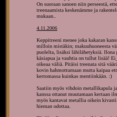
On suoraan sanoen niin perseestä, et
treenaamista keskenämme ja rakentel
mukaan..
4.11.2006
Keppitreeni menee joka kakaran kanssa
milloin mistäkin; makuuhuoneesta väär
puolelta, lisäksi lähilähetyksiä. Ilona
käsiapua ja vauhtia on tullut lisää! E
oikeaa väliä. Pitäisi treenata sitä v
kovin hahmottumaan mutta kaipaa että
kertomassa kuinkas mentiinkään. :)
Saatiin myös vihdoin metallikapula ja
kanssa ottanut muutamaan kertaan il
myös kantavat metallia oikein kivasti.
hieman odottaa.