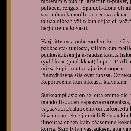
molemmin puolin laitettiin u-putket, 
putkeen, rengas.. Spanieli-Ilona oli ai
saatu ihan kunnollista treeniä aikaan.
tajuaa oikean välin kun ohjaa ei_väärä
harjoittelua kovasti.
Harjoittelusta puheenollen, keppejä s
pakkasista/ tuulesta, silloin kun meil
puukeskuksen ja k-raudan kautta hake
tyylikkäät (puolikkaat) kepit! :D Alk
missä kepit, mutta tajusivat nopeasti, s
Puunvärisenä siis ovat tuossa. Onneks
Keppitreeniä kun oikeasti kaivataan, 
Surkeampi asia on se, että emme ole 
mahdollisuuden vapaavuorotreenissä, 
vapaavuoro/ratatreenit on tarkoitettu 
kisaamaan tekee jo mieli Reiskankin 
ilmoittaa ennen kuin pääsemme kokeile
koiria. Sain tylyn vastauksen, että vap