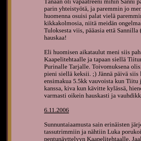
Tänään oli vapaatreeni mihin Sanni pä
parin yhteistyötä, ja paremmin jo me
huomenna osuisi palat vielä paremmin 
kikkakolmosia, niitä meidän ongelmako
Tuloksesta viis, pääasia että Sannilla 
hauskaa!
Eli huomisen aikataulut meni siis pah
Kaapelitehtaalle ja tapaan siellä Tii
Purinalle Tarjalle. Toivomuksena olisi
pieni siellä keksii. ;) Jännä päivä si
ensimakua 5.5kk vauvoista kun Tiitu j
kanssa, kiva kun kävitte kylässä, hien
varmasti oikein hauskasti ja vauhdikk
6.11.2006
Sunnuntaiaamusta sain erinäisten jä
tassutrimmiin ja nähtiin Luka porukoi
pentunäyttelyyn Kaapelitehtaalle, Ja