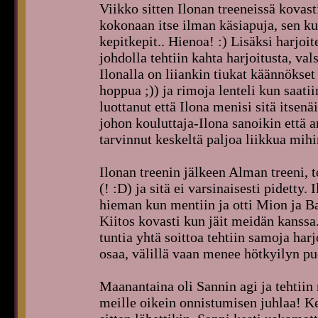
Viikko sitten Ilonan treeneissä kovast
kokonaan itse ilman käsiapuja, sen ku
kepitkepit.. Hienoa! :) Lisäksi harjoite
johdolla tehtiin kahta harjoitusta, val
Ilonalla on liiankin tiukat käännökset
hoppua ;)) ja rimoja lenteli kun saat
luottanut että Ilona menisi sitä itsenä
johon kouluttaja-Ilona sanoikin että 
tarvinnut keskeltä paljoa liikkua mihi
Ilonan treenin jälkeen Alman treeni, t
(! :D) ja sitä ei varsinaisesti pidetty.
hieman kun mentiin ja otti Mion ja Ba
Kiitos kovasti kun jäit meidän kanssa.
tuntia yhtä soittoa tehtiin samoja har
osaa, välillä vaan menee hötkyilyn puo
Maanantaina oli Sannin agi ja tehtiin 
meille oikein onnistumisen juhlaa! Ke