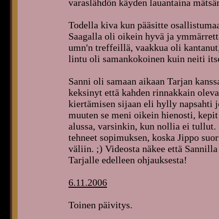
varaslähdön käyden lauantaina mätsär
Todella kiva kun pääsitte osallistuma
Saagalla oli oikein hyvä ja ymmärrett
umn'n treffeillä, vaakkua oli kantanut
lintu oli samankokoinen kuin neiti itse
Sanni oli samaan aikaan Tarjan kanssa
keksinyt että kahden rinnakkain olevan
kiertämisen sijaan eli hylly napsahti 
muuten se meni oikein hienosti, kepi
alussa, varsinkin, kun nollia ei tullut.
tehneet sopimuksen, koska Jippo suor
väliin. ;) Videosta näkee että Sannilla
Tarjalle edelleen ohjauksesta!
6.11.2006
Toinen päivitys.