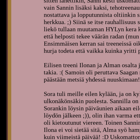
sitten lähettikin, Sanni kesti uskomat
vain Sannin lisäksi kaksi, tehotreenau
nostattava ja lopputunnista oltiinkin s
herkkua. ;) Siinä se itse rauhallisuus s
liekö tullaan muutaman HYLyn kera ko
että helposti tekee väärän radan (mun
Ensimmäisen kerran sai treeneissä oike
hurja todeta että vaikka kuinka yritti 
Eilisen treeni Ilonan ja Alman osalta 
takia. :( Samoin oli peruttava Saagan 
päästään metsiä yhdessä nuuskimaan!
Sora tuli meille eilen kylään, ja on ky
ulkonäkönsäkin puolesta. Sannilla on
Sorankin löysin päiväunien aikaan eilen
löydön jälkeen ;)), olin ihan varma et
oli kietoutunut viereen. Toinen Sanni
Ilona ei voi sietää sitä, Alma syö ham
kuin viimeistä päivää! :D Uskomattoma