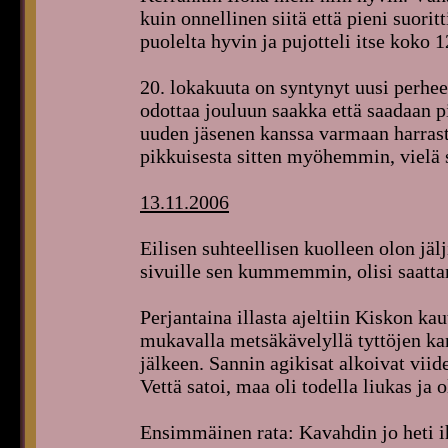
kuin onnellinen siitä että pieni suorit
puolelta hyvin ja pujotteli itse koko 
20. lokakuuta on syntynyt uusi perhe
odottaa jouluun saakka että saadaan p
uuden jäsenen kanssa varmaan harrastaa
pikkuisesta sitten myöhemmin, vielä s
13.11.2006
Eilisen suhteellisen kuolleen olon jäl
sivuille sen kummemmin, olisi saattanu
Perjantaina illasta ajeltiin Kiskon k
mukavalla metsäkävelyllä tyttöjen kan
jälkeen. Sannin agikisat alkoivat vii
Vettä satoi, maa oli todella liukas ja o
Ensimmäinen rata: Kavahdin jo heti i