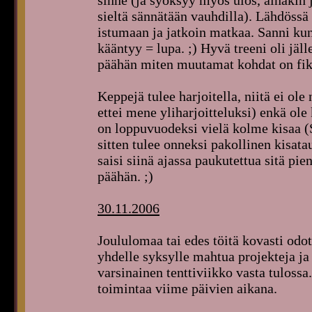
sinne (ja syöksyy myös ulos, ainakin j
sieltä sännätään vauhdilla). Lähdössä
istumaan ja jatkoin matkaa. Sanni kun 
kääntyy = lupa. ;) Hyvä treeni oli jäll
päähän miten muutamat kohdat on fiksu
Keppejä tulee harjoitella, niitä ei ole 
ettei mene yliharjoitteluksi) enkä ole
on loppuvuodeksi vielä kolme kisaa (S
sitten tulee onneksi pakollinen kisata
saisi siinä ajassa paukutettua sitä pie
päähän. ;)
30.11.2006
Joululomaa tai edes töitä kovasti odo
yhdelle syksylle mahtua projekteja ja 
varsinainen tenttiviikko vasta tuloss
toimintaa viime päivien aikana.