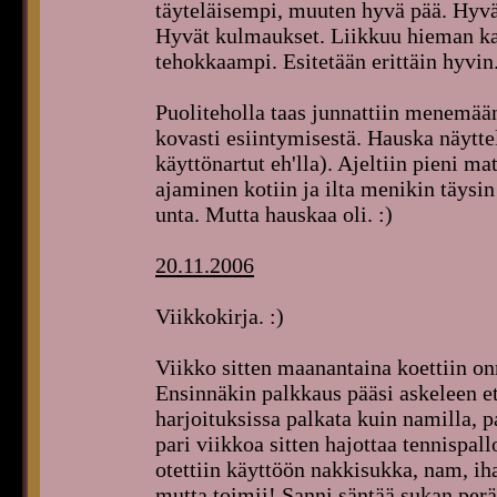
täyteläisempi, muuten hyvä pää. Hyvä 
Hyvät kulmaukset. Liikkuu hieman kape
tehokkaampi. Esitetään erittäin hyvin.
Puoliteholla taas junnattiin menemään
kovasti esiintymisestä. Hauska näyttel
käyttönartut eh'lla). Ajeltiin pieni m
ajaminen kotiin ja ilta menikin täysi
unta. Mutta hauskaa oli. :)
20.11.2006
Viikkokirja. :)
Viikko sitten maanantaina koettiin on
Ensinnäkin palkkaus pääsi askeleen et
harjoituksissa palkata kuin namilla, pal
pari viikkoa sitten hajottaa tennispal
otettiin käyttöön nakkisukka, nam, ih
mutta toimii! Sanni säntää sukan perä