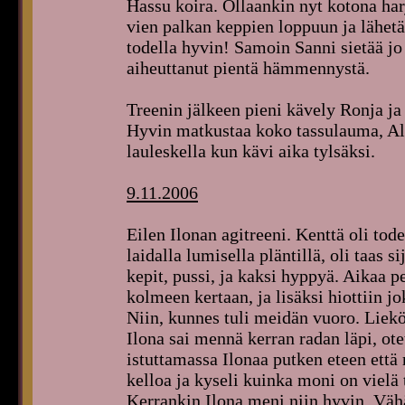
Hassu koira. Ollaankin nyt kotona har
vien palkan keppien loppuun ja lähet
todella hyvin! Samoin Sanni sietää jo
aiheuttanut pientä hämmennystä.
Treenin jälkeen pieni kävely Ronja ja R
Hyvin matkustaa koko tassulauma, A
lauleskella kun kävi aika tylsäksi.
9.11.2006
Eilen Ilonan agitreeni. Kenttä oli todel
laidalla lumisella pläntillä, oli taas s
kepit, pussi, ja kaksi hyppyä. Aikaa p
kolmeen kertaan, ja lisäksi hiottiin j
Niin, kunnes tuli meidän vuoro. Liekö 
Ilona sai mennä kerran radan läpi, otet
istuttamassa Ilonaa putken eteen että
kelloa ja kyseli kuinka moni on vielä
Kerrankin Ilona meni niin hyvin. Vähän