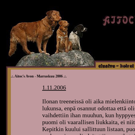
.:. Aitoc's Avon - Marraskuu 2006 .:.
1.11.2006
Ilonan treeneissä oli aika mielenkiint
lukunsa, enpä osannut odottaa että olis
vaihdettiin ihan muuhun, kun hyppyest
puomi oli vaarallisen liukkaita, ei nii
Kepitkin kuului sallittuun listaan, pu