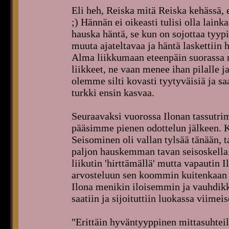
Eli heh, Reiska mitä Reiska kehässä, 
;) Hännän ei oikeasti tulisi olla lai
hauska häntä, se kun on sojottaa tyypi
muuta ajateltavaa ja häntä laskettiin 
Alma liikkumaan eteenpäin suorassa n
liikkeet, ne vaan menee ihan pilalle 
olemme silti kovasti tyytyväisiä ja sa
turkki ensin kasvaa.
Seuraavaksi vuorossa Ilonan tassutri
pääsimme pienen odottelun jälkeen. Kä
Seisominen oli vallan tylsää tänään, t
paljon hauskemman tavan seisoskella. 
liikutin 'hirttämällä' mutta vapautin Il
arvosteluun sen koommin kuitenkaan e
Ilona menikin iloisemmin ja vauhdi
saatiin ja sijoituttiin luokassa viimei
"Erittäin hyväntyyppinen mittasuhteil