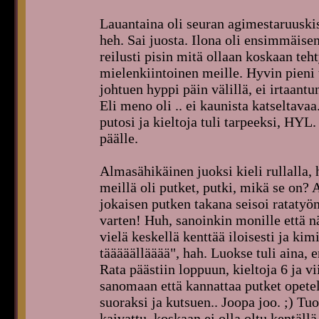
Lauantaina oli seuran agimestaruuskis
heh. Sai juosta. Ilona oli ensimmäisen
reilusti pisin mitä ollaan koskaan teh
mielenkiintoinen meille. Hyvin pieni 
johtuen hyppi päin välillä, ei irtaantu
Eli meno oli .. ei kaunista katseltava
putosi ja kieltoja tuli tarpeeksi, HYL.
päälle.
Almasähikäinen juoksi kieli rullalla, 
meillä oli putket, putki, mikä se on? 
jokaisen putken takana seisoi ratatyön
varten! Huh, sanoinkin monille että 
vielä keskellä kenttää iloisesti ja ki
tääääällääää", hah. Luokse tuli aina, e
Rata päästiin loppuun, kieltoja 6 ja 
sanomaan että kannattaa putket opetel
suoraksi ja kutsuen.. Joopa joo. ;) Tuo
kaivattu, koskaan ei olla oltu kentäll