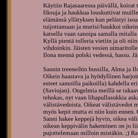
Käytiin Rajasaaressa päivällä, koirat 
fiksuja ja haukkua louskuttivat muille
elämänsä yllätyksen kun pelästyi isoa
tuijottamaan ja murisi/haukkui oikein 
katsella vaan sanoipa samalla mitalla
Kyllä pientä tolleria vietiin ja oli nii
vihdoinkin. Jäisten vesien uimaritolle
Ilona mennä polski vedessä, hassu. Jä
Sannin treeneihin bussilla, Alma ja I
Oikein haastava ja hyödyllinen harjoit
esteet samoilla paikoilla) kahdella er
(Saviojan). Ongelmia meillä se takaavie
tehokas, nyt vaan lihapullasukkia ask
välistävedoista. Oikeat välistävedot
myös kepit mutta ei niin kuin ennen. 
Sanni hakee keppejä hyvin, oikea väli 
oikean keppivälin hakeminen on jo lii
pujottelemaan milloin mistäkin. ;) Ra