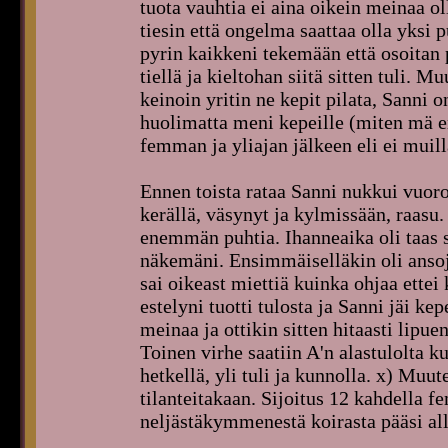
tuota vauhtia ei aina oikein meinaa o
tiesin että ongelma saattaa olla yksi p
pyrin kaikkeni tekemään että osoitan 
tiellä ja kieltohan siitä sitten tuli. 
keinoin yritin ne kepit pilata, Sanni on
huolimatta meni kepeille (miten mä en 
femman ja yliajan jälkeen eli ei mui
Ennen toista rataa Sanni nukkui vuoro
kerällä, väsynyt ja kylmissään, raasu. 
enemmän puhtia. Ihanneaika oli taas 
näkemäni. Ensimmäiselläkin oli ansoja
sai oikeast miettiä kuinka ohjaa ettei 
estelyni tuotti tulosta ja Sanni jäi k
meinaa ja ottikin sitten hitaasti lipu
Toinen virhe saatiin A'n alastulolta k
hetkellä, yli tuli ja kunnolla. x) Muut
tilanteitakaan. Sijoitus 12 kahdella fe
neljästäkymmenestä koirasta pääsi all