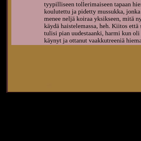
tyypilliseen tollerimaiseen tapaan hi
koulutettu ja pidetty mussukka, jonka
menee neljä koiraa yksikseen, mitä ny
käydä haistelemassa, heh. Kiitos että s
tulisi pian uudestaanki, harmi kun oli
käynyt ja ottanut vaakkutreeniä hieman