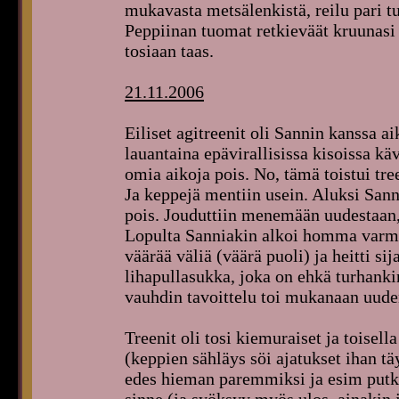
mukavasta metsälenkistä, reilu pari tu
Peppiinan tuomat retkieväät kruunasi 
tosiaan taas.
21.11.2006
Eiliset agitreenit oli Sannin kanssa a
lauantaina epävirallisissa kisoissa kä
omia aikoja pois. No, tämä toistui tre
Ja keppejä mentiin usein. Aluksi Sanni
pois. Jouduttiin menemään uudestaan, 
Lopulta Sanniakin alkoi homma varmaa
väärää väliä (väärä puoli) ja heitti si
lihapullasukka, joka on ehkä turhanki
vauhdin tavoittelu toi mukanaan uude
Treenit oli tosi kiemuraiset ja toisell
(keppien sähläys söi ajatukset ihan tä
edes hieman paremmiksi ja esim put