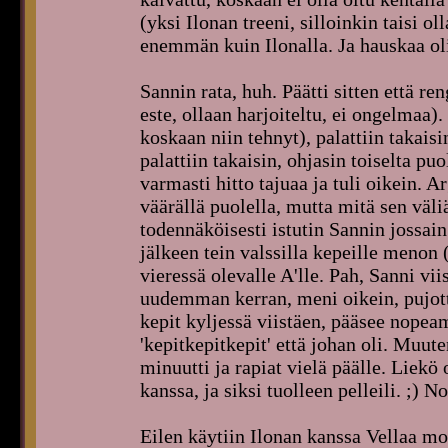
(yksi Ilonan treeni, silloinkin taisi 
enemmän kuin Ilonalla. Ja hauskaa ol
Sannin rata, huh. Päätti sitten että r
este, ollaan harjoiteltu, ei ongelmaa)
koskaan niin tehnyt), palattiin takaisi
palattiin takaisin, ohjasin toiselta puol
varmasti hitto tajuaa ja tuli oikein. Ar
väärällä puolella, mutta mitä sen väl
todennäköisesti istutin Sannin jossai
jälkeen tein valssilla kepeille menon 
vieressä olevalle A'lle. Pah, Sanni vii
uudemman kerran, meni oikein, pujot
kepit kyljessä viistäen, pääsee nopeam
'kepitkepitkepit' että johan oli. Muute
minuutti ja rapiat vielä päälle. Liekö
kanssa, ja siksi tuolleen pelleili. ;) 
Eilen käytiin Ilonan kanssa Vellaa mo