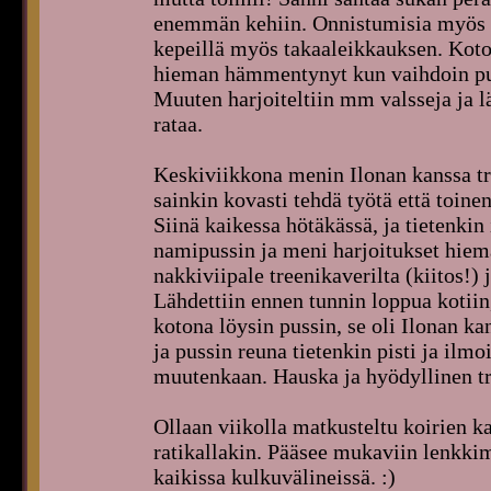
enemmän kehiin. Onnistumisia myös e
kepeillä myös takaaleikkauksen. Koton
hieman hämmentynyt kun vaihdoin puo
Muuten harjoiteltiin mm valsseja ja lä
rataa.
Keskiviikkona menin Ilonan kanssa tr
sainkin kovasti tehdä työtä että toine
Siinä kaikessa hötäkässä, ja tietenkin
namipussin ja meni harjoitukset hiem
nakkiviipale treenikaverilta (kiitos!) 
Lähdettiin ennen tunnin loppua kotiin,
kotona löysin pussin, se oli Ilonan k
ja pussin reuna tietenkin pisti ja ilmoi
muutenkaan. Hauska ja hyödyllinen tree
Ollaan viikolla matkusteltu koirien ka
ratikallakin. Pääsee mukaviin lenkkim
kaikissa kulkuvälineissä. :)