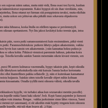
in sen sujuvan miten sattuu, mutta mitä vielä, Ilona osasi tosi hyvin, kunhan
ja käännöskutsut nopeammin. Kaksi hyppyä oli siis ihan vierekkäin, niin,
rjoittelua, Ilona ottanut nyt hieman sitä pomppimista tavaksi, mutta eiköhän
niin, mutta uskon sen johtuvan aika pitkälti mun sekavasta ohjauksesta
i).
en takia hihnassa, koska Iitulla on edelleen tapana se perslentotyyli.
n oikeaan opettamiseen. Nyt Iitu jaksoi keskittyä koko treenin ajan, intoa
akaisin päin, suora putki samansuuntaisesti kuin ensimmäinen, pitkä vienti
inen putki. Parannusehdotuksia: putkeen lähetys paljon aikaisemmin, vaikka
ea tosi hyvin kun sanoin sen aikaisemmin..) niin kannattaa hokea putkea jo
hakea se oikea kohta. Pitkässä viennissä paremmin haltuun, pakottaa koira
uja. Toisella kerralla sainkin Sannin menemään oikein kivasti viennin, sen
 pussi 90-asteen kulmassa vasemmalla, hyppy takaisin päin, kepit oikealla
le lähetyksen tarkoituksella niin että kutsuin Sannia luokse kertomatta
isi ollut ihanteellinen paikka sellaiselle ;)), näin ei kuitenkaan kannattanut
ista huijausta. Sainkin sitten toiselle kerralle ohjeet mihin kohtaan
nnia kiusaamatta. Omalla tyylillä meni oikeasta välistä, oikealla tavalla
aleikkauksen hypylle, vie turhaksi aikaa kun seuraavaksi mentiin pussille).
ta kepeille mitkä Sanni haki oikein! Jesh. Kepit Sanni pujottelee jo hienosti
a paljon voin irtautua. Rengas.. vaikka juoksimme sinne lähes vinossa, Sanni
isi mennä nyt sanomaan), ei ole aikoihin enää hypitty rengasta kuin oikeasta
hanille kepeille, että tuli ekan hypyn ali. ;) Aijai.