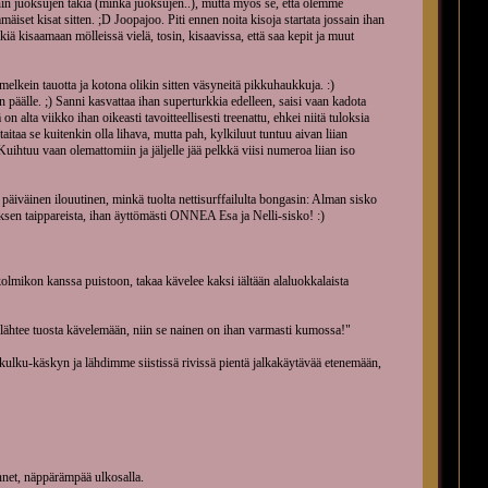
annin juoksujen takia (minkä juoksujen..), mutta myös se, että olemme
äiset kisat sitten. ;D Joopajoo. Piti ennen noita kisoja startata jossain ihan
iä kisaamaan mölleissä vielä, tosin, kisaavissa, että saa kepit ja muut
elkein tauotta ja kotona olikin sitten väsyneitä pikkuhaukkuja. :)
päälle. ;) Sanni kasvattaa ihan superturkkia edelleen, saisi vaan kadota
on alta viikko ihan oikeasti tavoitteellisesti treenattu, ehkei niitä tuloksia
aitaa se kuitenkin olla lihava, mutta pah, kylkiluut tuntuu aivan liian
Kuihtuu vaan olemattomiin ja jäljelle jää pelkkä viisi numeroa liian iso
n päiväinen ilouutinen, minkä tuolta nettisurffailulta bongasin: Alman sisko
en taippareista, ihan äyttömästi ONNEA Esa ja Nelli-sisko! :)
kolmikon kanssa puistoon, takaa kävelee kaksi iältään alaluokkalaista
e lähtee tuosta kävelemään, niin se nainen on ihan varmasti kumossa!"
eenkulku-käskyn ja lähdimme siistissä rivissä pientä jalkakäytävää etenemään,
ynnet, näppärämpää ulkosalla.