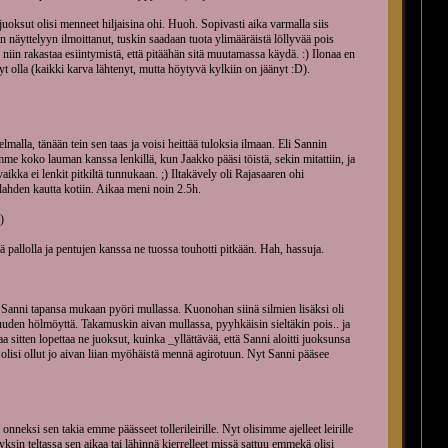
ä juoksut olisi menneet hiljaisina ohi. Huoh. Sopivasti aika varmalla siis
n näyttelyyn ilmoittanut, tuskin saadaan tuota ylimääräistä löllyvää pois
niin rakastaa esiintymistä, että pitäähän sitä muutamassa käydä. :) Ilonaa en
nyt olla (kaikki karva lähtenyt, mutta höytyvä kylkiin on jäänyt :D).
elmalla, tänään tein sen taas ja voisi heittää tuloksia ilmaan. Eli Sannin
e koko lauman kanssa lenkillä, kun Jaakko pääsi töistä, sekin mitattiin, ja
ikka ei lenkit pitkiltä tunnukaan. ;) Iltakävely oli Rajasaaren ohi
ahden kautta kotiin. Aikaa meni noin 2.5h.
)
lä pallolla ja pentujen kanssa ne tuossa touhotti pitkään. Hah, hassuja.
, Sanni tapansa mukaan pyöri mullassa. Kuonohan siinä silmien lisäksi oli
uuden hölmöyttä. Takamuskin aivan mullassa, pyyhkäisin sieltäkin pois.. ja
sitten lopettaa ne juoksut, kuinka _yllättävää, että Sanni aloitti juoksunsa
lisi ollut jo aivan liian myöhäistä mennä agirotuun. Nyt Sanni pääsee
eksi sen takia emme päässeet tollerileirille. Nyt olisimme ajelleet leirille
yksin teltassa sen aikaa tai lähinnä kierrelleet missä sattuu emmekä olisi