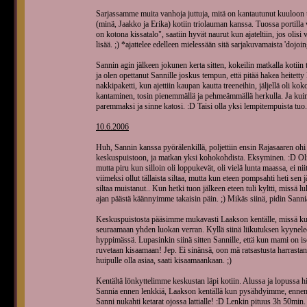
Sarjassamme muita vanhoja juttuja, mitä on kantautunut kuuloon ul
(minä, Jaakko ja Erika) kotiin triolauman kanssa. Tuossa portilla va
on kotona kissatalo", saatiin hyvät naurut kun ajateltiin, jos olisi v
lisää. ;) *ajattelee edelleen mielessään sitä sarjakuvamaista 'dojoi
Sannin agin jälkeen jokunen kerta sitten, kokeilin matkalla kotiin 
ja olen opettanut Sannille joskus tempun, että pitää hakea heitett
nakkipaketti, kun ajettiin kaupan kautta treeneihin, jäljellä oli 
kantaminen, tosin pienemmällä ja pehmeämmällä herkulla. Ja kuin
paremmaksi ja sinne katosi. :D Taisi olla yksi lempitempuista tuo.
10.6.2006
Huh, Sannin kanssa pyörälenkillä, poljettiin ensin Rajasaaren oh
keskuspuistoon, ja matkan yksi kohokohdista. Eksyminen. :D Oli
mutta piru kun silloin oli loppukevät, oli vielä lunta maassa, ei ni
viimeksi ollut tällaista siltaa, mutta kun eteen pompsahti heti sen jäl
siltaa muistanut.. Kun hetki tuon jälkeen eteen tuli kyltti, missä
ajan päästä käännyimme takaisin päin. ;) Mikäs siinä, pidin Sannia
Keskuspuistosta pääsimme mukavasti Laakson kentälle, missä kuin 
seuraamaan yhden luokan verran. Kyllä siinä liikutuksen kyyneleet
hyppimässä. Lupasinkin siinä sitten Sannille, että kun mami on iso
ruvetaan kisaamaan! Jep. Ei sinänsä, oon mä ratsastusta harrastanu
huipulle olla asiaa, saati kisaamaankaan. ;)
Kentältä lönkyttelimme keskustan läpi kotiin. Alussa ja lopussa hida
Sannia ennen lenkkiä, Laakson kentällä kun pysähdyimme, ennen 
Sanni nukahti ketarat ojossa lattialle! :D Lenkin pituus 3h 50min.