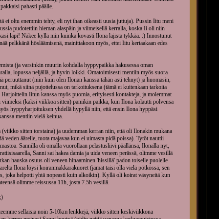
pakkaisi pahasti päälle.
tä ei oltu enemmin tehty, eli nyt ihan oikeasti uusia juttuja). Pussin Iitu meni
Pussia pudotettiin hieman alaspäin ja viimeisellä kerralla, koska Ii oli niin
kasi läpi! Näkee kyllä niin kuinka kovasti Ilona lajista tykkää. :) Innostunut
ää pelkkänä hösläämisenä, mainittakoon myös, ettei Iitu kertaakaan edes
hakemista (ja varsinkin muurin kohdalla hyppypaikka hakusessa oman
alla, lopussa neljällä, ja hyvin loikki. Omatoimisesti mentiin myös suora
nää peruuttanut (niin kuin olen Ilonan kanssa tähän asti tehnyt) ja huomasin,
sunut, mikä siinä pujottelussa on tarkoituksena (tämä ei kuitenkaan tarkoita
)). Harjoittelin Iitun kanssa myös puomia, erityisesti kontakteja, ja molemmat
i viimeksi (kaksi viikkoa sitten) paniikin paikka, kun Ilona kolautti polvensa
myös hyppyharjoituksen yhdellä hypyllä niin, että ensin Ilona hyppäsi
 kanssa mentiin vielä keinua.
(viikko sitten torstaina) ja uudemman kerran niin, että oli Ilonakin mukana
 veden äärelle, tuota majavaa kun ei uimasta pidä poissa). Tytöt nauttii
mastoa. Sannilla oli omalla vuorollaan pelastusliivi päällänsä, Ilonalla nyt,
tiisisaarella, Sanni sai hakea damia ja uida veneen perässä, olimme vesillä
kan hauska osuus oli veneen hinaaminen 'hissillä' padon toiselle puolelle
 Saarelta Ilona löysi koiranmakkarakuoret (jämät taisi olla vielä pötkössä, sen
, joka helpotti yhtä nopeasti kuin alkoikin). Kyllä oli koirat väsyneitä kun
hteensä olimme reissussa 11h, josta 7.5h vesillä.
;)
eemme sellaisia noin 5-10km lenkkejä, viikko sitten keskiviikkona