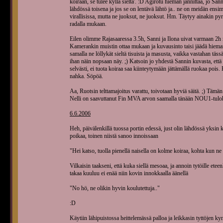
koiraan, se tulee kyllä sieltä'. :D Agirotu hieman jännittää, jo S
lähdössä toisena ja jos se on lentävä lähtö ja.. ne on meidän ensimm
virallisissa, mutta ne juoksut, ne juoksut. Hm. Täytyy ainakin pyrk
radalla mukaan.
Eilen olimme Rajasaaressa 3.5h, Sanni ja Ilona uivat varmaan 2h m
Kamerankin muistin ottaa mukaan ja kuvausinto taisi jäädä hieman 
samalla ne löllykät sieltä tisuista ja masusta, vaikka vastahan tässä 
ihan näin nopsaan näy. ;) Katsoin jo yhdestä Sannin kuvasta, että t
selvästi, ei tuota koiraa saa kiinteytymään jättämällä ruokaa pois. 
nahka. Söpöä.
Aa, Ruotsin telttamajoitus varattu, toivotaan hyviä säitä. ;) Tämä
Nelli on saavuttanut Fin MVA arvon saamalla tänään NOU1-tuloks
6.6.2006
Heh, päivälenkillä tuossa portin edessä, just olin lähdössä yksin 
poikaa, toinen niistä sanoo innoissaan
"Hei katso, tuolla pienellä naisella on kolme koiraa, kohta kun n
Vilkaisin taakseni, että kuka siellä mesoaa, ja annoin tytöille et
takaa kuuluu ei enää niin kovin innokkaalla äänellä
"No hö, ne olikin hyvin koulutettuja.."
:D
Käytiin lähipuistossa heittelemässä palloa ja leikkasin tyttöjen k