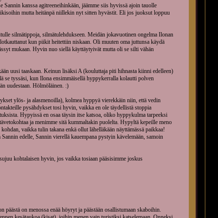
se Sannin kanssa agitreeneihinkään, jäämme siis hyvissä ajoin tauolle
ikisoihin mutta heitänpä niillekin nyt sitten hyvästit. Eli jos juoksut loppuu
Iitulle silmätippoja, silmätulehdukseen. Meidän jokavuotinen ongelma Ilonan
otkauttanut kun piikit heitettiin niskaan. Oli muuten oma juttunsa käydä
ssyt mukaan. Hyvin nuo siellä käyttäytyivät mutta oli se silti vähän
ikään uusi taaskaan. Keinun lisäksi A (kouluttaja piti hihnasta kiinni edelleen)
lä se tyssäsi, kun Ilona ensimmäisellä hyppykerralla kolautti polven
än uudestaan. Hölmöläinen. :)
ykset ylös- ja alasmenoilla), kolmea hyppyä vierekkäin niin, että vedin
ntakteille pysähdykset tosi hyvin, vaikka en ole täydellistä stoppia
tuksista. Hypyissä en osaa täysin itse katsoa, oliko hyppykulma tarpeeksi
listävetokohtaa ja menimme sitä kummaltakin puolelta. Hypyltä kepeille meno
kohdan, vaikka tulin takana enkä ollut lähelläkään näyttämässä paikkaa!
kaa Sannin edelle, Sannin vierellä kauempana pystyin kävelemään, samoin
sujuu kohtalaisen hyvin, jos vaikka tosiaan pääsisimme joskus
kon päästä on menossa enää höyryt ja päästään osallistumaan skaboihin.
et ennen kesätaukoa (kisat), joihin menen vain turistiksi katselemaan. Onneksi