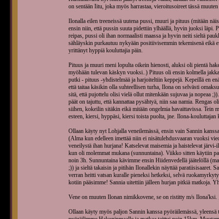
on sentään Iitu, joka myös harrastaa, vieroitusoireet tässä muuten 
Ilonalla eilen treeneissä uutena pussi, muuri ja pituus (mitään näis
ensin niin, että pussin suuta pidettiin ylhäällä, hyvin juoksi läpi. 
reipas, pussi oli ihan normaalisti maassa ja hyvin neiti sieltä pauk
sähläyskin purkautuu nykyään positiivisemmin tekemisenä eikä en
yrittänyt hyppiä kouluttajia päin.
Pituus ja muuri meni lopulta oikein hienosti, aluksi oli pientä 
myöhään tulevan käskyn vuoksi..) Pituus oli ensin kolmella jakkar
putki - pituus -yhdistelmää ja harjoiteltiin keppejä. Kepeillä en e
että taitaa käsikin olla suhteellisen turha, Ilona on selvästi omak
sitä, että pujottelu olisi vielä ollut mitenkään sujuvaa ja nopeaa ;
päät on tajuttu, että kannattaa pysähtyä, niin saa namia. Rengas ol
siihen, kokeilin sitäkin eikä mitään ongelmia havaittavissa. Tein 
esteen, kiersi, hyppäsi, kiersi toista puolta, jne. Ilona-kouluttajan
Ollaan käyty nyt Lohjalla veneilemässä, ensin vain Sannin kanssa 
(Alma kun edelleen imettää niin ei nisätulehdusvaaran vuoksi viedä
veneilystä ihan hurjana! Katselevat maisemia ja haistelevat järvi-il
kun oli molemmat mukana (sunnuntaina). Viikko sitten käytiin para
noin 3h. Sunnuntaina kävimme ensin Hiidenvedellä jäätelöllä (mat
;)) ja sieltä takaisin ja pitihän Ilonallekin näyttää paratiisisaaret.
verran heitti vatsan kuralle pieneksi hetkeksi, selvä ruokamyrkytys
kotiin pääsimme! Sannia uitettiin jälleen hurjan pitkiä matkoja. Y
Vene on muuten Ilonan nimikkovene, se on ristitty m/s Ilona'ksi. 
Ollaan käyty myös paljon Sannin kanssa pyöräilemässä, yleensä t