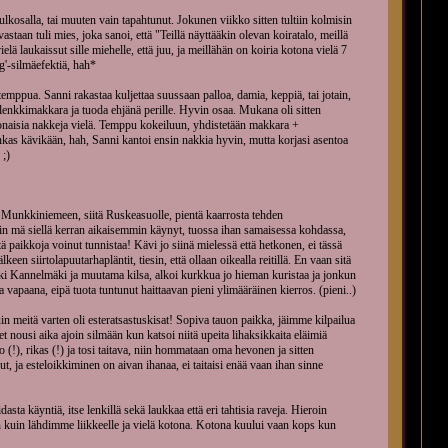
kosalla, tai muuten vain tapahtunut. Jokunen viikko sitten tultiin kolmisin
staan tuli mies, joka sanoi, että "Teillä näyttääkin olevan koiratalo, meillä
ielä laukaissut sille miehelle, että juu, ja meillähän on koiria kotona vielä 7
ng'-silmäefektiä, hah*
temppua. Sanni rakastaa kuljettaa suussaan palloa, damia, keppiä, tai jotain,
y lenkkimakkara ja tuoda ehjänä perille. Hyvin osaa. Mukana oli sitten
kokonaisia nakkeja vielä. Temppu kokeiluun, yhdistetään makkara +
kas kävikään, hah, Sanni kantoi ensin nakkia hyvin, mutta korjasi asentoa
 ;)
i Munkkiniemeen, siitä Ruskeasuolle, pientä kaarrosta tehden
n mä siellä kerran aikaisemmin käynyt, tuossa ihan samaisessa kohdassa,
itä paikkoja voinut tunnistaa! Kävi jo siinä mielessä että hetkonen, ei tässä
keen siirtolapuutarhapläntit, tiesin, että ollaan oikealla reitillä. En vaan sitä
 luki Kannelmäki ja muutama kilsa, alkoi kurkkua jo hieman kuristaa ja jonkun
 vapaana, eipä tuota tuntunut haittaavan pieni ylimääräinen kierros. (pieni..)
meitä varten oli esteratsastuskisat! Sopiva tauon paikka, jäimme kilpailua
 nousi aika ajoin silmään kun katsoi niitä upeita lihaksikkaita eläimiä
 (!), rikas (!) ja tosi taitava, niin hommataan oma hevonen ja sitten
t, ja esteloikkiminen on aivan ihanaa, ei taitaisi enää vaan ihan sinne
sta käyntiä, itse lenkillä sekä laukkaa että eri tahtisia raveja. Hieroin
kuin lähdimme liikkeelle ja vielä kotona. Kotona kuului vaan kops kun