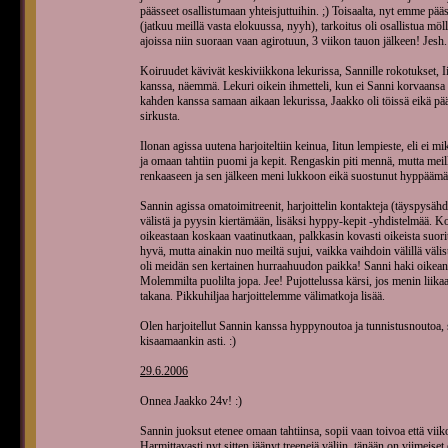
päässeet osallistumaan yhteisjuttuihin. ;) Toisaalta, nyt emme pää
(jatkuu meillä vasta elokuussa, nyyh), tarkoitus oli osallistua möll
ajoissa niin suoraan vaan agirotuun, 3 viikon tauon jälkeen! Jesh.
Koiruudet kävivät keskiviikkona lekurissa, Sannille rokotukset, 
kanssa, näemmä. Lekuri oikein ihmetteli, kun ei Sanni korvaansa l
kahden kanssa samaan aikaan lekurissa, Jaakko oli töissä eikä pää
sirkusta.
Ilonan agissa uutena harjoiteltiin keinua, Iitun lempieste, eli ei m
ja omaan tahtiin puomi ja kepit. Rengaskin piti mennä, mutta meil
renkaaseen ja sen jälkeen meni lukkoon eikä suostunut hyppäämä
Sannin agissa omatoimitreenit, harjoittelin kontakteja (täyspysähd
välistä ja pyysin kiertämään, lisäksi hyppy-kepit -yhdistelmää. Ko
oikeastaan koskaan vaatinutkaan, palkkasin kovasti oikeista suori
hyvä, mutta ainakin nuo meiltä sujui, vaikka vaihdoin välillä vä
oli meidän sen kertainen hurraahuudon paikka! Sanni haki oikean 
Molemmilta puolilta jopa. Jee! Pujottelussa kärsi, jos menin lii
takana. Pikkuhiljaa harjoittelemme välimatkoja lisää.
Olen harjoitellut Sannin kanssa hyppynoutoa ja tunnistusnoutoa, 
kisaamaankin asti. :)
29.6.2006
Onnea Jaakko 24v! :)
Sannin juoksut etenee omaan tahtiinsa, sopii vaan toivoa että vii
Harmittavasti nyt sitten jäänyt treenejä väliin, tänään on viimeis