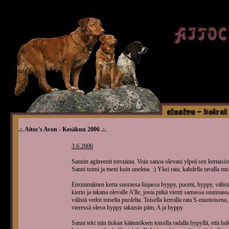
.:. Aitoc's Avon - Kesäkuu 2006 .:.
3.6.2006
Sannin agitreenit torstaina. Voin sanoa olevani ylpeä sen kertaisis
Sanni toimi ja meni kuin unelma. :) Yksi rata, kahdella tavalla mu
Ensimmäinen kerta suorassa linjassa hyppy, puomi, hyppy, välistä 
kierto ja takana olevalle A'lle, josta pitkä vienti samassa suunnas
välistä vedot toiselta puolelta. Toisella kerralla rata S-muotoisen
vieressä oleva hyppy takaisin päin, A ja hyppy.
Sanni teki niin tiukan käännöksen toisella radalla hypyllä, että loik