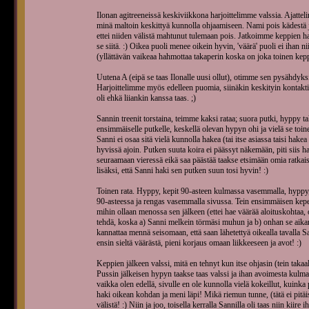
Ilonan agitreeneissä keskiviikkona harjoittelimme valssia. Ajattel
minä maltoin keskittyä kunnolla ohjaamiseen. Nami pois kädestä 
ettei niiden välistä mahtunut tulemaan pois. Jatkoimme keppien ha
se siitä. :) Oikea puoli menee oikein hyvin, 'väärä' puoli ei ihan 
(yllättävän vaikeaa hahmottaa takaperin koska on joka toinen kepp
Uutena A (eipä se taas Ilonalle uusi ollut), otimme sen pysähdyksi
Harjoittelimme myös edelleen puomia, siinäkin keskityin kontaktie
oli ehkä liiankin kanssa taas. ;)
Sannin treenit torstaina, teimme kaksi rataa; suora putki, hyppy t
ensimmäiselle putkelle, keskellä olevan hypyn ohi ja vielä se to
Sanni ei osaa sitä vielä kunnolla hakea (tai itse asiassa taisi hak
hyvissä ajoin. Putken suuta koira ei päässyt näkemään, piti siis 
seuraamaan vieressä eikä saa päästää taakse etsimään omia ratkais
lisäksi, että Sanni haki sen putken suun tosi hyvin! :)
Toinen rata. Hyppy, kepit 90-asteen kulmassa vasemmalla, hyppy,
90-asteessa ja rengas vasemmalla sivussa. Tein ensimmäisen kepeil
mihin ollaan menossa sen jälkeen (ettei hae väärää aloituskohtaa, ol
tehdä, koska a) Sanni melkein törmäsi muhun ja b) onhan se aikamo
kannattaa mennä seisomaan, että saan lähetettyä oikealla tavalla Sa
ensin sieltä väärästä, pieni korjaus omaan liikkeeseen ja avot! :)
Keppien jälkeen valssi, mitä en tehnyt kun itse ohjasin (tein taka
Pussin jälkeisen hypyn taakse taas valssi ja ihan avoimesta kulmas
vaikka olen edellä, sivulle en ole kunnolla vielä kokeillut, kuink
haki oikean kohdan ja meni läpi! Mikä riemun tunne, (tätä ei pitä
välistä! :) Niin ja joo, toisella kerralla Sannilla oli taas niin kiire i