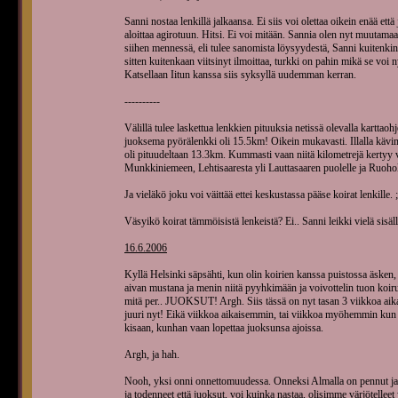
Sanni nostaa lenkillä jalkaansa. Ei siis voi olettaa oikein enää ett
aloittaa agirotuun. Hitsi. Ei voi mitään. Sannia olen nyt muutamaa
siihen mennessä, eli tulee sanomista löysyydestä, Sanni kuitenkin 
sitten kuitenkaan viitsinyt ilmoittaa, turkki on pahin mikä se voi 
Katsellaan Iitun kanssa siis syksyllä uudemman kerran.
----------
Välillä tulee laskettua lenkkien pituuksia netissä olevalla karttaohj
juoksema pyörälenkki oli 15.5km! Oikein mukavasti. Illalla kävimm
oli pituudeltaan 13.3km. Kummasti vaan niitä kilometrejä kertyy va
Munkkiniemeen, Lehtisaaresta yli Lauttasaaren puolelle ja Ruohol
Ja vieläkö joku voi väittää ettei keskustassa pääse koirat lenkille. ;
Väsyikö koirat tämmöisistä lenkeistä? Ei.. Sanni leikki vielä sisäl
16.6.2006
Kyllä Helsinki säpsähti, kun olin koirien kanssa puistossa äsken
aivan mustana ja menin niitä pyyhkimään ja voivottelin tuon koir
mitä per.. JUOKSUT! Argh. Siis tässä on nyt tasan 3 viikkoa aikaa 
juuri nyt! Eikä viikkoa aikaisemmin, tai viikkoa myöhemmin kun o
kisaan, kunhan vaan lopettaa juoksunsa ajoissa.
Argh, ja hah.
Nooh, yksi onni onnettomuudessa. Onneksi Almalla on pennut ja onn
ja todenneet että juoksut, voi kuinka nastaa, olisimme värjötelleet 