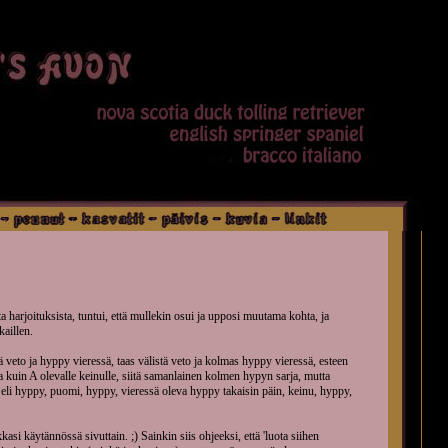
ta harjoituksista, tuntui, että mullekin osui ja upposi muutama kohta, ja
kaillen.
veto ja hyppy vieressä, taas välistä veto ja kolmas hyppy vieressä, esteen
sa kuin A olevalle keinulle, siitä samanlainen kolmen hypyn sarja, mutta
a, eli hyppy, puomi, hyppy, vieressä oleva hyppy takaisin päin, keinu, hyppy,
kasi käytännössä sivuttain. ;) Sainkin siis ohjeeksi, että 'luota siihen