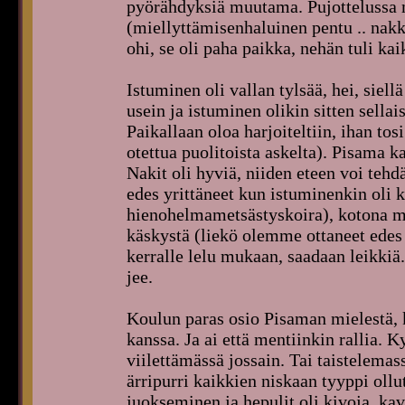
pyörähdyksiä muutama. Pujottelussa m
(miellyttämisenhaluinen pentu .. nakk
ohi, se oli paha paikka, nehän tuli kai
Istuminen oli vallan tylsää, hei, siel
usein ja istuminen olikin sitten sella
Paikallaan oloa harjoiteltiin, ihan tos
otettua puolitoista askelta). Pisama 
Nakit oli hyviä, niiden eteen voi te
edes yrittäneet kun istuminenkin oli
hienohelmametsästyskoira), kotona m
käskystä (liekö olemme ottaneet edes
kerralle lelu mukaan, saadaan leikkiä
jee.
Koulun paras osio Pisaman mielestä, 
kanssa. Ja ai että mentiinkin rallia. 
viilettämässä jossain. Tai taistelema
ärripurri kaikkien niskaan tyyppi oll
juokseminen ja hepulit oli kivoja, kav