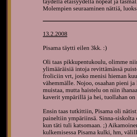
täydellä etäisyydellä nopeat ja täsmä
Molempien seuraaminen nättiä, luokse
13.2.2008
Pisama täytti eilen 3kk. :)
Oli taas pikkupentukoulu, olimme nii
ylimääräisiä intoja revittämässä puist
froliciin vrt, josko menisi hieman ku
vähemmälle. Nojoo, osaahan pieni ja k
muistaa, mutta haistelu on niin ihanaa
kaverit ympärillä ja hei, tuollahan on 
Ensin taas tutkittiin, Pisama oli nätis
paineltiin ympäriinsä. Sinna-siskolta o
kun täti tuli katsomaan. ;) Aikamoine
kulkemisessa Pisama kulki, hm, välillä