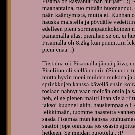
Pisama on kasvanut ihan hurjasti! :)
maanantaina, tuo mitään huomannut, o
pään kääntymistä, mutta ei. Kunhan oll
hauska maistella ja pöydälle vedettiin
edelleen pieni sormenpäänkokoinen 
painamalla alas, pienihän se on, ei hu
Pisamalla oli 8.2kg kun punnittiin lek
pieni enää. ;)
Tiistaina oli Pisamalla jännä päivä,
Pisuliinu oli siellä nuorin (Sinna on 
mutta hyvin meni muiden mukana ja ai
sprinkkujen kanssa kävellä ensin koir
tosiaan nähnyt vaan meidän omia ja sat
heh, ei se pienen maltti ihan vielä rii
jaksoi kuunnellakin, hauskempaa oli
leikkimään, tuomme haastetta vanhemm
saada Pisamaa mun kanssa touhuamaan
saattoi jopa onnistua jos osasin ajoi
hetkeen. Se meidän pujottelu.. :P