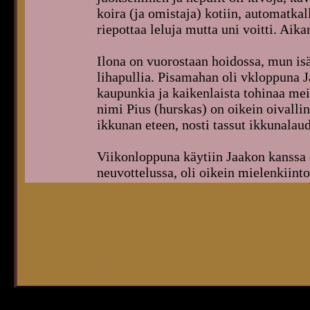
koira (ja omistaja) kotiin, automatkal
riepottaa leluja mutta uni voitti. Aika
Ilona on vuorostaan hoidossa, mun is
lihapullia. Pisamahan oli vkloppuna Ja
kaupunkia ja kaikenlaista tohinaa meid
nimi Pius (hurskas) on oikein oivalli
ikkunan eteen, nosti tassut ikkunalau
Viikonloppuna käytiin Jaakon kanssa 
neuvottelussa, oli oikein mielenkiinto