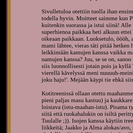
Sivulletuloa otettiin tuolla ihan ensi
todella hyvin. Moitteet saimme kun Pi
kuitenkin suorassa ja istui siinä! All
superhienoa paikkaa heti alkuun ettei
oikeaan paikkaan. Luoksetulo, öööh, 
mami lähtee, vieras täti pitää hetken 
leikkimään kamujen kanssa vaikka mam
namujen kanssa? Juu, se se on, sanoo
siis luonnollisesti jotain pois ja kyll
vierellä kävelyssä meni nuuuuh-meini
joku haju!'. Mejään käypi tie ehkä si
Kotitreenissä ollaan otettu maahanmen
pieni paljas masu kastuu) ja kaukkare
loistava (istu-maahan-istu). Pisama t
siitä että ruokahalukin on isiltä peri
Tuulalle ;)). Isojen kanssa käytiin tre
liikkeitä; Jaakko ja Alma alokas/avo,