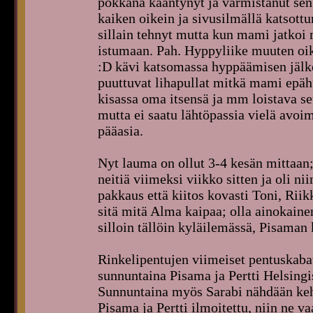
pokkana kääntynyt ja varmistanut sen
kaiken oikein ja sivusilmällä katsott
sillain tehnyt mutta kun mami jatkoi m
istumaan. Pah. Hyppyliike muuten oik
:D kävi katsomassa hyppäämisen jälke
puuttuvat lihapullat mitkä mami epäh
kisassa oma itsensä ja mm loistava se
mutta ei saatu lähtöpassia vielä avoim
pääasia.
Nyt lauma on ollut 3-4 kesän mittaan
neitiä viimeksi viikko sitten ja oli ni
pakkaus että kiitos kovasti Toni, Riik
sitä mitä Alma kaipaa; olla ainokaine
silloin tällöin kyläilemässä, Pisaman
Rinkelipentujen viimeiset pentuskaba
sunnuntaina Pisama ja Pertti Helsingis
Sunnuntaina myös Sarabi nähdään keh
Pisama ja Pertti ilmoitettu, niin ne v