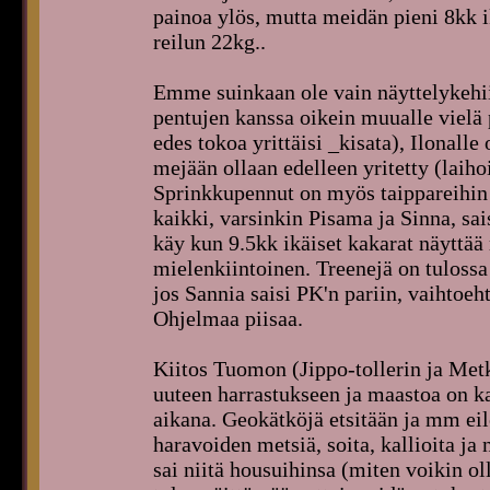
painoa ylös, mutta meidän pieni 8kk 
reilun 22kg..
Emme suinkaan ole vain näyttelykehiin
pentujen kanssa oikein muualle vielä 
edes tokoa yrittäisi _kisata), Ilonalle
mejään ollaan edelleen yritetty (laih
Sprinkkupennut on myös taippareihin
kaikki, varsinkin Pisama ja Sinna, sa
käy kun 9.5kk ikäiset kakarat näyttää 
mielenkiintoinen. Treenejä on tulossa
jos Sannia saisi PK'n pariin, vaihtoeht
Ohjelmaa piisaa.
Kiitos Tuomon (Jippo-tollerin ja Met
uuteen harrastukseen ja maastoa on ka
aikana. Geokätköjä etsitään ja mm eil
haravoiden metsiä, soita, kallioita ja
sai niitä housuihinsa (miten voikin o